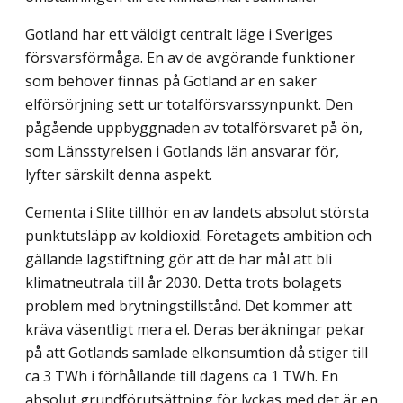
Gotland har ett väldigt centralt läge i Sveriges
försvarsförmåga. En av de avgörande funktioner
som behöver finnas på Gotland är en säker
elförsörjning sett ur totalförsvars­synpunkt. Den
pågående uppbyggnaden av totalförsvaret på ön,
som Länsstyrelsen i Gotlands län ansvarar för,
lyfter särskilt denna aspekt.
Cementa i Slite tillhör en av landets absolut största
punktutsläpp av koldioxid. Före­tagets ambition och
gällande lagstiftning gör att de har mål att bli
klimatneutrala till år 2030. Detta trots bolagets
problem med brytningstillstånd. Det kommer att
kräva väsent­ligt mera el. Deras beräkningar pekar
på att Gotlands samlade elkonsumtion då stiger till
ca 3 TWh i förhållande till dagens ca 1 TWh. En
absolut grundförutsättning för lyckas med det är en