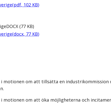
verige
(
pdf
,
102
KB
)
rige
DOCX
(
77
KB
)
verige
(
docx
,
77
KB
)
i motionen om att tillsätta en industrikommission 
n.
 i motionen om att öka möjligheterna och incitamen