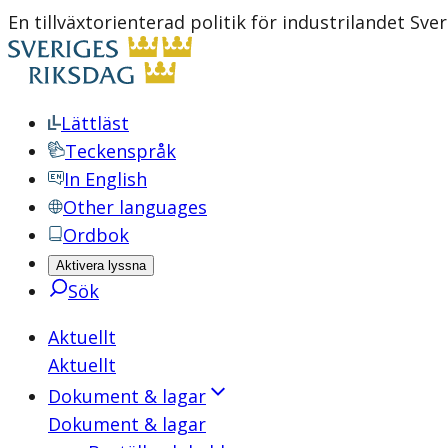
En tillväxtorienterad politik för industrilandet Sv
Lättläst
Teckenspråk
In English
Other languages
Ordbok
Aktivera lyssna
Sök
Aktuellt
Aktuellt
Dokument & lagar
Dokument & lagar