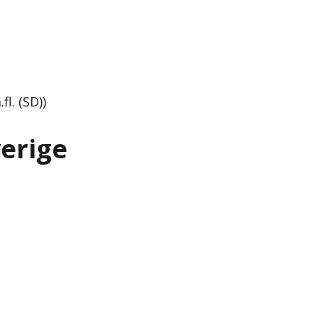
l. (SD))
verige