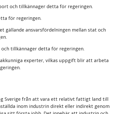
ort och tillkännager detta för regeringen.
tta för regeringen.
et gällande ansvarsfördelningen mellan stat och
en.
och tillkännager detta för regeringen.
akkunniga experter, vilkas uppgift blir att arbeta
egeringen.
verige från att vara ett relativt fattigt land till
ställda inom industrin direkt eller indirekt genom
a sitt första jobb. Det innebär att industrin och