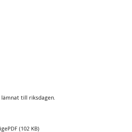
lämnat till riksdagen.
rige
PDF
(
102
KB
)