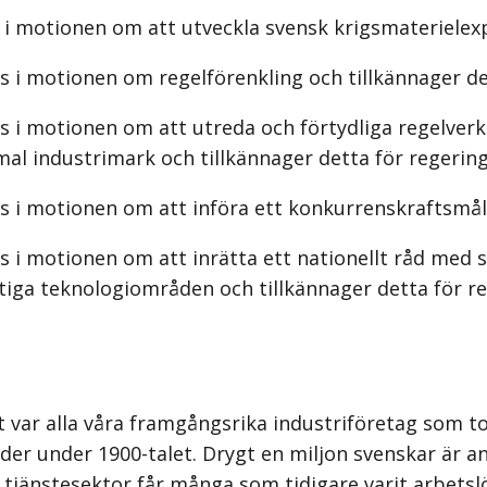
i motionen om att utveckla svensk krigsmaterielexp
s i motionen om regelförenkling och tillkännager de
s i motionen om att utreda och förtydliga regelverk
l industrimark och tillkännager detta för regering
s i motionen om att införa ett konkurrenskraftsmål 
 i motionen om att inrätta ett nationellt råd med s
tiga teknologiområden och tillkännager detta för r
var alla våra framgångsrika industri­företag som tog S
er under 1900-talet. Drygt en miljon svenskar är an
tjänstesektor får många som tidigare varit arbetslös