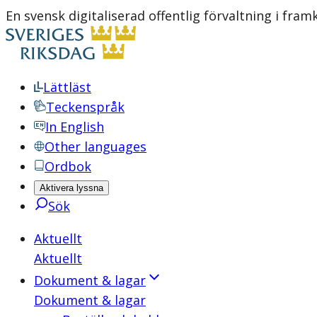
En svensk digitaliserad offentlig förvaltning i fra
Lättläst
Teckenspråk
In English
Other languages
Ordbok
Aktivera lyssna
Sök
Aktuellt
Aktuellt
Dokument & lagar
Dokument & lagar