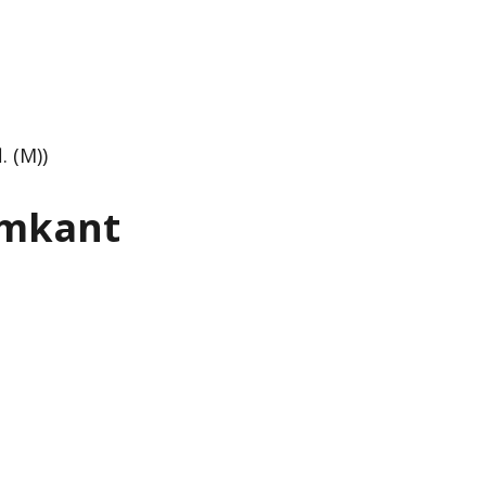
. (M))
ramkant