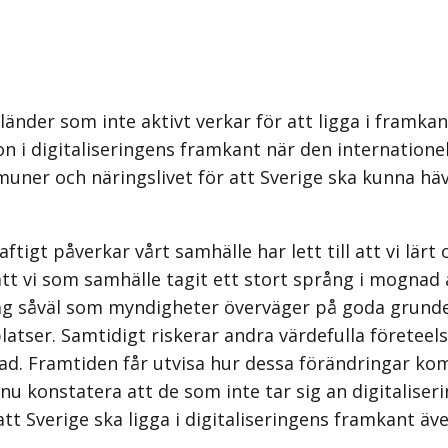
länder som inte aktivt verkar för att ligga i framkant
tion i digitaliseringens framkant när den internatio
uner och näringslivet för att Sverige ska kunna häv
gt påverkar vårt samhälle har lett till att vi lärt o
att vi som samhälle tagit ett stort språng i mognad 
retag såväl som myndigheter överväger på goda grund
atser. Sam­tidigt riskerar andra värdefulla företeel
grad. Framtiden får utvisa hur dessa för­ändringar 
nu konstatera att de som inte tar sig an digitalis
tt Sverige ska ligga i digitaliseringens framkant äv