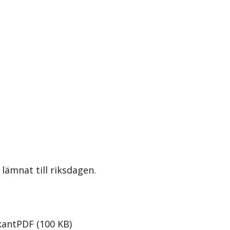
lämnat till riksdagen.
kant
PDF
(
100
KB
)