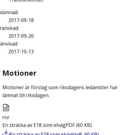
nlämnad
:
2017-09-18
ranskad
:
2017-09-20
änvisad
:
2017-10-13
Motioner
Motioner är förslag som riksdagens ledamöter har
lämnat till riksdagen.
PDF
En sträcka av E18 som elväg
PDF
(
60
KB
)
En sträcka av E18 som elväg
(
pdf
,
60
KB
)