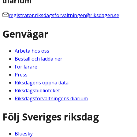
diarium
registrator.riksdagsforvaltningen@riksdagen.se
Genvägar
Arbeta hos oss
Beställ och ladda ner
För lärare
Press
Riksdagens öppna data
Riksdagsbiblioteket
Riksdagsförvaltningens diarium
Följ Sveriges riksdag
Bluesky