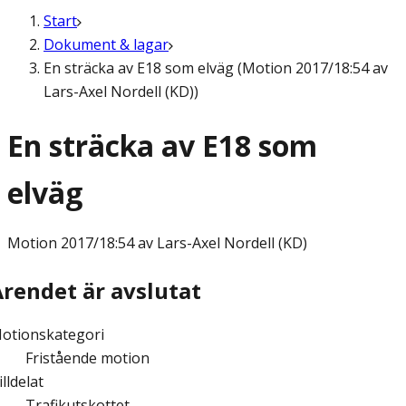
Start
Dokument & lagar
En sträcka av E18 som elväg (Motion 2017/18:54 av
Lars-Axel Nordell (KD))
En sträcka av E18 som
elväg
Motion
2017/18:54 av Lars-Axel Nordell (KD)
Ärendet är avslutat
otionskategori
Fristående motion
illdelat
Trafikutskottet