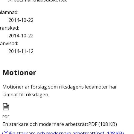
nlämnad
:
2014-10-22
ranskad
:
2014-10-22
änvisad
:
2014-11-12
Motioner
Motioner är förslag som riksdagens ledamöter har
lämnat till riksdagen.
PDF
En starkare och modernare arbetsrätt
PDF
(
108
KB
)
En starkare och modernare arbetsrätt
(
pdf
,
108
KB
)