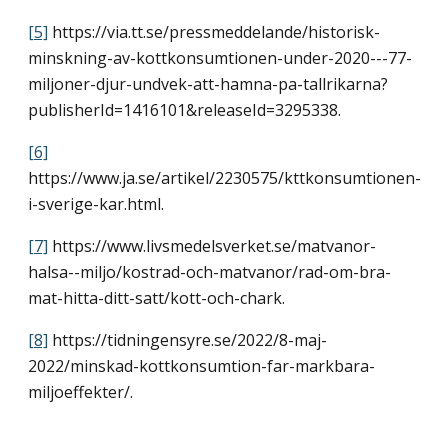
[5]
https://via.tt.se/pressmeddelande/historisk-
minskning-av-kottkonsumtionen-under-2020---77-
miljoner-djur-undvek-att-hamna-pa-tallrikarna?
publisherId=1416101&releaseId=3295338.
[6]
https://www.ja.se/artikel/2230575/kttkonsumtionen-
i-sverige-kar.html.
[7]
https://www.livsmedelsverket.se/matvanor-
halsa--miljo/kostrad-och-matvanor/rad-om-bra-
mat-hitta-ditt-satt/kott-och-chark.
[8]
https://tidningensyre.se/2022/8-maj-
2022/minskad-kottkonsumtion-far-markbara-
miljoeffekter/.