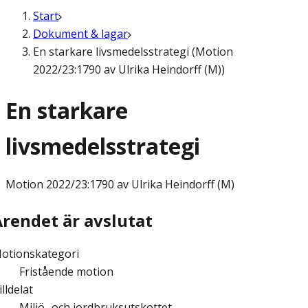
Start
Dokument & lagar
En starkare livsmedelsstrategi (Motion
2022/23:1790 av Ulrika Heindorff (M))
En starkare
livsmedelsstrategi
Motion
2022/23:1790 av Ulrika Heindorff (M)
Ärendet är avslutat
otionskategori
Fristående motion
illdelat
Miljö- och jordbruksutskottet