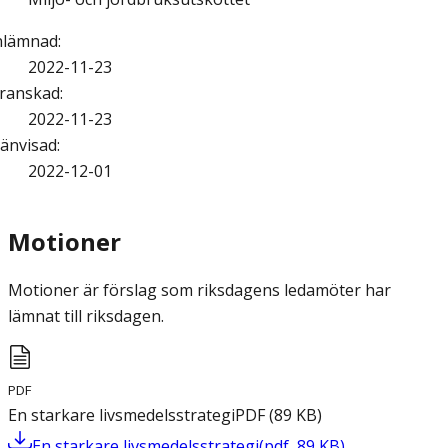
nlämnad
:
2022-11-23
ranskad
:
2022-11-23
änvisad
:
2022-12-01
Motioner
Motioner är förslag som riksdagens ledamöter har
lämnat till riksdagen.
PDF
En starkare livsmedelsstrategi
PDF
(
89
KB
)
En starkare livsmedelsstrategi
(
pdf
,
89
KB
)