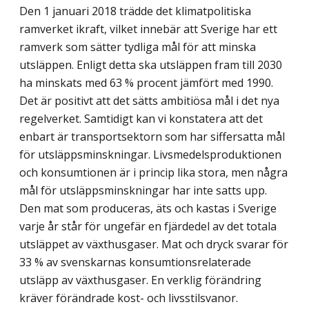
Den 1 januari 2018 trädde det klimatpolitiska
ramverket ikraft, vilket innebär att Sverige har ett
ramverk som sätter tydliga mål för att minska
utsläppen. Enligt detta ska ut­släppen fram till 2030
ha minskats med 63 % procent jämfört med 1990.
Det är positivt att det sätts ambitiösa mål i det nya
regelverket. Samtidigt kan vi konstatera att det
enbart är transportsektorn som har siffersatta mål
för utsläppsminskningar. Livs­medels­produktionen
och konsumtionen är i princip lika stora, men några
mål för utsläpps­minskningar har inte satts upp.
Den mat som produceras, äts och kastas i Sverige
varje år står för ungefär en fjärdedel av det totala
utsläppet av växthusgaser. Mat och dryck svarar för
33 % av svenskarnas konsumtionsrelaterade
utsläpp av växthusgaser. En verklig förändring
kräver förändrade kost- och livsstilsvanor.