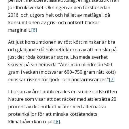
Jordbruksverket. Ökningen är den första sedan
2016, och utgörs helt och hållet av matfågel, då
konsum­tionen av gris- och nötkött backar
marginellt.
[6]
Att just konsum­tionen av rött kött minskar är bra
och glädjande då hälsoeffekterna av att minska på
just det röda köttet är stora. Livsmedelsverket
skriver på sin hemsida: ”Äter man mindre än 500
gram i veckan (motsvarar 600–750 gram rått kött)
minskar risken för tjock- och ändtarms­cancer.”
[7]
I början av året publicerades en studie i tidskriften
Nature som visar att det räcker med att ersätta 20
procent av det nötkött vi äter med alternativa
proteinkällor för att minska köttätandets
klimatpåverkan rejält
[8]
.