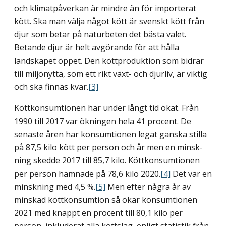
och klimatpåverkan är mindre än för importerat
kött. Ska man välja något kött är svenskt kött från
djur som betar på naturbeten det bästa valet.
Betande djur är helt avgörande för att hålla
landskapet öppet. Den köttproduktion som bidrar
till miljönytta, som ett rikt växt- och djurliv, är viktig
och ska finnas kvar.
[3]
Köttkonsumtionen har under långt tid ökat. Från
1990 till 2017 var ökningen hela 41 procent. De
senaste åren har konsumtionen legat ganska stilla
på 87,5 kilo kött per person och år men en minsk­
ning skedde 2017 till 85,7 kilo. Kött­konsumtionen
per person hamnade på 78,6 kilo 2020.
[4]
Det var en
minskning med 4,5 %.
[5]
Men efter några år av
minskad köttkonsumtion så ökar konsumtionen
2021 med knappt en procent till 80,1 kilo per
person, inkluderat alla köttslag, enligt statistik från