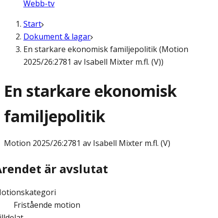
Webb-tv
Start
Dokument & lagar
En starkare ekonomisk familjepolitik (Motion
2025/26:2781 av Isabell Mixter m.fl. (V))
En starkare ekonomisk
familjepolitik
Motion
2025/26:2781 av Isabell Mixter m.fl. (V)
Ärendet är avslutat
otionskategori
Fristående motion
illdelat