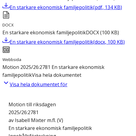
En starkare ekonomisk familjepolitik
(
pdf
,
134
KB
)
DOCX
En starkare ekonomisk familjepolitik
DOCX
(
100
KB
)
En starkare ekonomisk familjepolitik
(
docx
,
100
KB
)
Webbsida
Motion 2025/26:2781 En starkare ekonomisk
familjepolitik
Visa hela dokumentet
Visa hela dokumentet för
Motion till riksdagen
2025/26:2781
av Isabell Mixter m.fl. (V)
En starkare ekonomisk familjepolitik