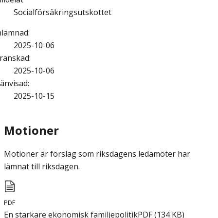
Socialförsäkringsutskottet
nlämnad
:
2025-10-06
ranskad
:
2025-10-06
änvisad
:
2025-10-15
Motioner
Motioner är förslag som riksdagens ledamöter har
lämnat till riksdagen.
PDF
En starkare ekonomisk familjepolitik
PDF
(
134
KB
)