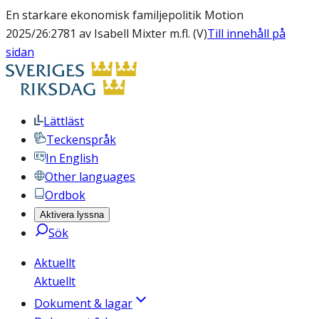
En starkare ekonomisk familjepolitik Motion
2025/26:2781 av Isabell Mixter m.fl. (V)
Till innehåll på
sidan
Lättläst
Teckenspråk
In English
Other languages
Ordbok
Aktivera lyssna
Sök
Aktuellt
Aktuellt
Dokument & lagar