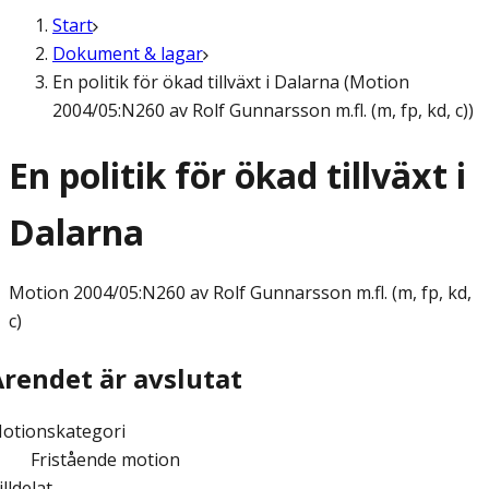
Start
Dokument & lagar
En politik för ökad tillväxt i Dalarna (Motion
2004/05:N260 av Rolf Gunnarsson m.fl. (m, fp, kd, c))
En politik för ökad tillväxt i
Dalarna
Motion
2004/05:N260 av Rolf Gunnarsson m.fl. (m, fp, kd,
c)
Ärendet är avslutat
otionskategori
Fristående motion
illdelat