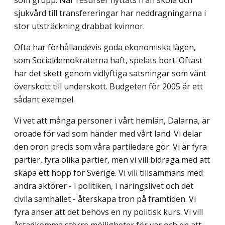
sjukvård till transfereringar har neddragningarna i
stor utsträckning drabbat kvinnor.
Ofta har förhållandevis goda ekonomiska lägen,
som Socialdemokraterna haft, spelats bort. Oftast
har det skett genom vidlyftiga satsningar som vänt
överskott till underskott. Budgeten för 2005 är ett
sådant exempel.
Vi vet att många personer i vårt hemlän, Dalarna, är
oroade för vad som händer med vårt land. Vi delar
den oron precis som våra partiledare gör. Vi är fyra
partier, fyra olika partier, men vi vill bidraga med att
skapa ett hopp för Sverige. Vi vill tillsammans med
andra aktörer - i politiken, i näringslivet och det
civila samhället - återskapa tron på framtiden. Vi
fyra anser att det behövs en ny politisk kurs. Vi vill
åstadkomma större möjligheter för var och en att