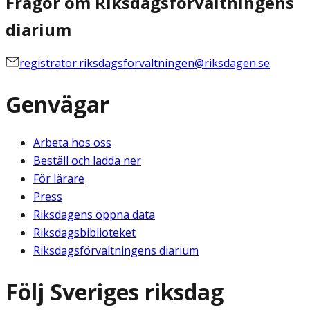
Frågor om Riksdagsförvaltningens
diarium
registrator.riksdagsforvaltningen@riksdagen.se
Genvägar
Arbeta hos oss
Beställ och ladda ner
För lärare
Press
Riksdagens öppna data
Riksdagsbiblioteket
Riksdagsförvaltningens diarium
Följ Sveriges riksdag