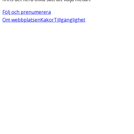
Följ och prenumerera
Om webbplatsen
Kakor
Tillgänglighet