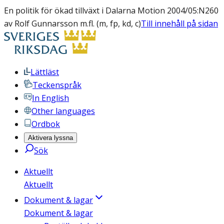
En politik för ökad tillväxt i Dalarna Motion 2004/05:N260
av Rolf Gunnarsson m.fl. (m, fp, kd, c)
Till innehåll på sidan
Lättläst
Teckenspråk
In English
Other languages
Ordbok
Aktivera lyssna
Sök
Aktuellt
Aktuellt
Dokument & lagar
Dokument & lagar