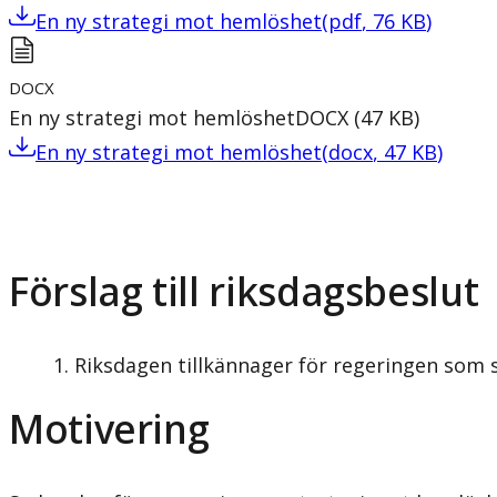
En ny strategi mot hemlöshet
(
pdf
,
76
KB
)
DOCX
En ny strategi mot hemlöshet
DOCX
(
47
KB
)
En ny strategi mot hemlöshet
(
docx
,
47
KB
)
Förslag till riksdagsbeslut
Riksdagen tillkännager för regeringen som 
Motivering