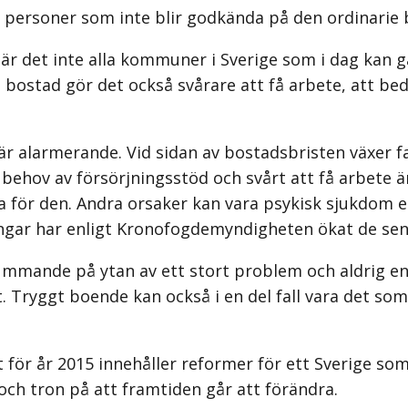
 för personer som inte blir godkända på den ordinar
r det inte alla kommuner i Sverige som i dag kan ga
 bostad gör det också svårare att få arbete, att be
 är alarmerande. Vid sidan av bostadsbristen växe
behov av försörjningsstöd och svårt att få arbete är
a för den. Andra orsaker kan vara psykisk sjukdom 
ingar har enligt Kronofogdemyndigheten ökat de sen
ummande på ytan av ett stort problem och aldrig en 
Tryggt boende kan också i en del fall vara det som m
ör år 2015 innehåller reformer för ett Sverige som 
 och tron på att framtiden går att förändra.