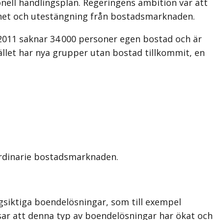
onell handlingsplan. Regeringens ambition var att
het och utestängning från bostadsmarknaden.
 2011 saknar 34 000 personer egen bostad och är
ället har nya grupper utan bostad tillkommit, en
ordinarie bostadsmarknaden.
gsiktiga boendelösningar, som till exempel
sar att denna typ av boendelösningar har ökat och