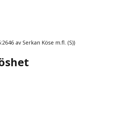
2646 av Serkan Köse m.fl. (S))
löshet