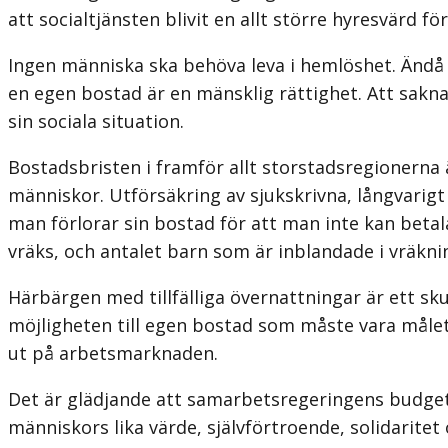
att socialtjänsten blivit en allt större hyresvärd
Ingen människa ska behöva leva i hemlöshet. Ändå ä
en egen bostad är en mänsklig rättighet. Att sakna
sin sociala situation.
Bostadsbristen i framför allt storstadsregionerna
människor. Utförsäkring av sjukskrivna, långvarigt 
man förlorar sin bostad för att man inte kan betal
vräks, och antalet barn som är inblandade i vräkn
Härbärgen med tillfälliga övernattningar är ett sk
möjligheten till egen bostad som måste vara målet. 
ut på arbetsmarknaden.
Det är glädjande att samarbetsregeringens budget f
människors lika värde, självförtroende, solidaritet