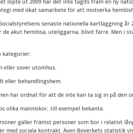
 löpte ut 2009 har det inte tagits fram en ny nati
ategi med ökat samarbete för att motverka hemlös
Socialstyrelsens senaste nationella kartläggning år
de akut hemlösa, uteliggarna, blivit färre. Men i st
 kategorier:
n eller sover utomhus.
alt eller behandlingshem.
 har ordnat för att de inte kan ta sig in på den 
hos olika människor, till exempel bekanta.
oner gäller främst personer som bor i relativt lån
r med sociala kontrakt. Även Boverkets statistik vi