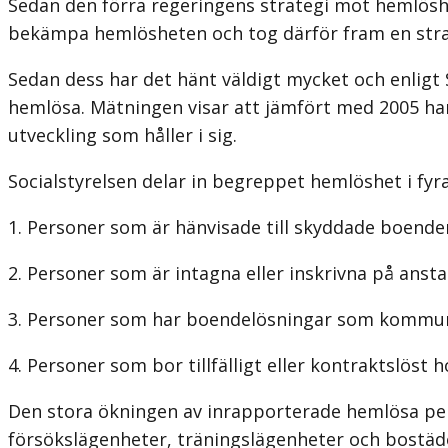
Sedan den förra regeringens strategi mot hemlöshet
bekämpa hemlösheten och tog därför fram en str
Sedan dess har det hänt väldigt mycket och enligt 
hemlösa. Mätningen visar att jämfört med 2005 har 
utveckling som håller i sig.
Socialstyrelsen delar in begreppet hemlöshet i fyra
1. Personer som är hänvisade till skyddade boende
2. Personer som är intagna eller inskrivna på anst
3. Personer som har boendelösningar som kommunen
4. Personer som bor tillfälligt eller kontraktslöst 
Den stora ökningen av inrapporterade hemlösa pers
försökslägenheter, träningslägenheter och bostäde