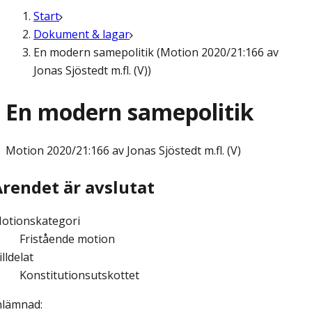
Start
Dokument & lagar
En modern samepolitik (Motion 2020/21:166 av
Jonas Sjöstedt m.fl. (V))
En modern samepolitik
Motion
2020/21:166 av Jonas Sjöstedt m.fl. (V)
Ärendet är avslutat
otionskategori
Fristående motion
illdelat
Konstitutionsutskottet
nlämnad
: