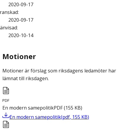
2020-09-17
ranskad
:
2020-09-17
änvisad
:
2020-10-14
Motioner
Motioner är förslag som riksdagens ledamöter har
lämnat till riksdagen.
PDF
En modern samepolitik
PDF
(
155
KB
)
En modern samepolitik
(
pdf
,
155
KB
)