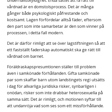
underhållsskyldighet. Enda sättet att få rätt till
vårdnad är en domstolsprocess. Det är många
gånger både psykologiskt påfrestande och
kostsamt. Lagen förfördelar alltså fäder, eftersom
den part som inte samarbetar är den som vinner på
processen, i detta fall modern.
Det är därför rimligt att se över lagstiftningen så att
ett fastställt faderskap automatiskt ska ge rätt till
vårdnad om barnet.
Föräldraskapspresumtionen ställer till problem
även i samkönade förhållanden. Gifta samkönade
par som skaffar barn utom landstingets regi utsätts
i dag för allvarliga juridiska risker, synbarligen i
onödan, risker som inte drabbar heterosexuella på
samma sätt. Det är rimligt, och motionen syftar till
att undanröja vad som ses som ett missförhållande.