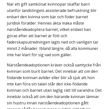
När ett gift samkönat kvinnopar skaffar barn
utanför landstingets assisterade befruktning blir
enbart den kvinna som bär och föder barnet
juridisk förälder. Hennes äkta maka måste
närståendeadoptera barnet, vilket endast kan
göras efter att barnet är fött och
faderskapsutredningen lagts ned och vanligen tar
minst 2 månader. Ibland längre, då alla kommuner
inte har klart för sig vad som gäller.
Närståendeadoptionen kräver också samtycke från
kvinnan som burit barnet. Det innebär att om den
födande kvinnan avlider eller blir så sjuk att hon
inte kan föra sin talan står den icke-födande
kvinnan och barnet utan laglig rätt till varandra. Det
innebär också att om den bärande kvinnan lämnar
sin hustru innan närståendeadoptionen gått