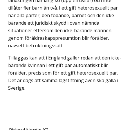
landstingen har lång kö (upp till två år) och inte
tillåter fler barn än två. I ett gift heterosexuellt par
har alla parter, den födande, barnet och den icke-
bärande ett juridiskt skydd i ovan nämnda
situationer eftersom den icke-bärande mannen
genom föräldraskapspresumtion blir förälder,
oavsett befruktningssätt.
Tilläggas kan att i England gäller redan att den icke-
bärande kvinnan i ett gift par automatiskt blir
förälder, precis som för ett gift heterosexuellt par.
Det är dags att samma lagstiftning även ska gälla i
Sverige.
Rickard Nordin (C)