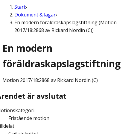
Start
Dokument & lagar
En modern föräldraskapslagstiftning (Motion
2017/18:2868 av Rickard Nordin (C))
En modern
föräldraskapslagstiftning
Motion
2017/18:2868 av Rickard Nordin (C)
Ärendet är avslutat
otionskategori
Fristående motion
illdelat
Civilutskottet