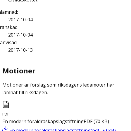
nlämnad
:
2017-10-04
ranskad
:
2017-10-04
änvisad
:
2017-10-13
Motioner
Motioner är förslag som riksdagens ledamöter har
lämnat till riksdagen.
PDF
En modern föräldraskapslagstiftning
PDF
(
70
KB
)
En modern föräldraskapslagstiftning
(
pdf
,
70
KB
)