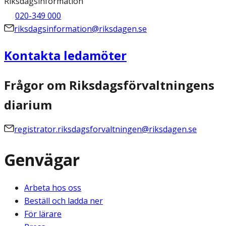
Riksdagsinformation
020-349 000
riksdagsinformation@riksdagen.se
Kontakta ledamöter
Frågor om Riksdagsförvaltningens
diarium
registrator.riksdagsforvaltningen@riksdagen.se
Genvägar
Arbeta hos oss
Beställ och ladda ner
För lärare