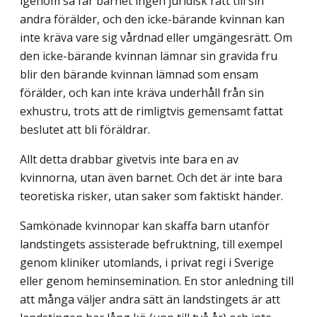
igenom så får barnet ingen juridisk rätt till sin
andra förälder, och den icke-bärande kvinnan kan
inte kräva vare sig vårdnad eller umgängesrätt. Om
den icke-bärande kvinnan lämnar sin gravida fru
blir den bärande kvinnan lämnad som ensam
förälder, och kan inte kräva underhåll från sin
exhustru, trots att de rimligtvis gemensamt fattat
beslutet att bli föräldrar.
Allt detta drabbar givetvis inte bara en av
kvinnorna, utan även barnet. Och det är inte bara
teoretiska risker, utan saker som faktiskt händer.
Samkönade kvinnopar kan skaffa barn utanför
landstingets assisterade befruktning, till exempel
genom kliniker utomlands, i privat regi i Sverige
eller genom heminsemination. En stor anledning till
att många väljer andra sätt än landstingets är att