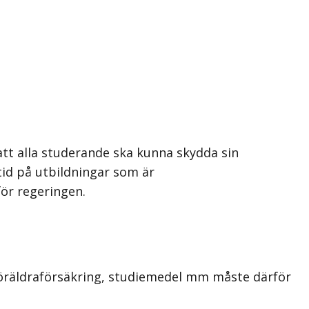
tt alla studerande ska kunna skydda sin
tid på utbildningar som är
a för regeringen.
g, föräldraförsäkring, studiemedel mm måste därför