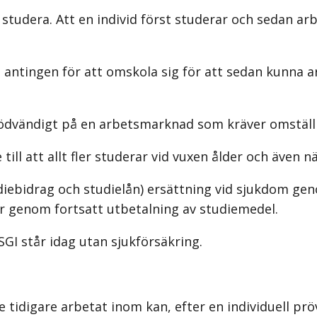
att studera. Att en individ först studerar och seda
era antingen för att omskola sig för att sedan kunna 
 nödvändigt på en arbetsmarknad som kräver omstäl
l att allt fler studerar vid vuxen ålder och även nä
ebidrag och studielån) ersättning vid sjukdom gen
r genom fortsatt utbetalning av studiemedel.
GI står idag utan sjukförsäkring.
digare arbetat inom kan, efter en individuell pröv