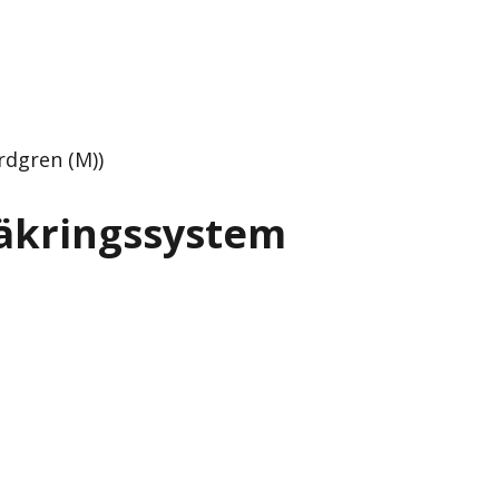
rdgren (M))
äkringssystem