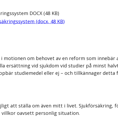
kringssystem
DOCX
(
48
KB
)
rsäkringssystem
(
docx
,
48
KB
)
 i motionen om behovet av en reform som innebär a
a ersättning vid sjukdom vid studier på minst halv
pbär studiemedel eller ej – och tillkännager dett
jligt att ställa om även mitt i livet. Sjukförsäkrin
 villkor oavsett personlig situation.