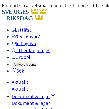
En modern arbetsmarknad och ett modernt försäkr
Lättläst
Teckenspråk
In English
Other languages
Ordbok
Aktivera lyssna
Sök
Aktuellt
Aktuellt
Dokument & lagar
Dokument & lagar