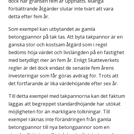
dock när gränsen fem år uppnåtts. Många
förbättrande åtgärder slutar inte tvärt att vara
detta efter fem år.
Som exempel kan utbytandet av gamla
betongpannor på tak tas. Att byta takpannor är en
ganska stor och kostsam åtgärd som i regel
bedöms höja värdet och livslängden på en fastighet
med betydligt mer än fem år. Enligt Skatteverkets
regler är det dock endast de senaste fem årens
investeringar som får göras avdrag för. Trots att
det fortfarande är lika värdehöjande efter sex år.
Till detta exempel med takpannorna kan det faktum
läggas att begreppet standardhöjande har utökat
möjligheten för än märkligare tolkningar. Till
exempel räknas inte förändringen från gamla
betongpannor till nya betongpannor som en