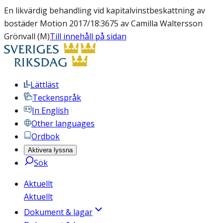
En likvärdig behandling vid kapitalvinstbeskattning av
bostäder Motion 2017/18:3675 av Camilla Waltersson
Grönvall (M)
Till innehåll på sidan
Lättläst
Teckenspråk
In English
Other languages
Ordbok
Aktivera lyssna
Sök
Aktuellt
Aktuellt
Dokument & lagar