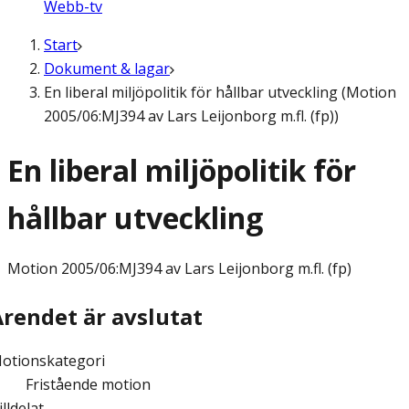
Webb-tv
Start
Dokument & lagar
En liberal miljöpolitik för hållbar utveckling (Motion
2005/06:MJ394 av Lars Leijonborg m.fl. (fp))
En liberal miljöpolitik för
hållbar utveckling
Motion
2005/06:MJ394 av Lars Leijonborg m.fl. (fp)
Ärendet är avslutat
otionskategori
Fristående motion
illdelat