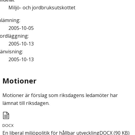
Miljö- och jordbruksutskottet
nlämning
:
2005-10-05
ordläggning
:
2005-10-13
änvisning
:
2005-10-13
Motioner
Motioner är förslag som riksdagens ledamöter har
lämnat till riksdagen.
DOCX
En liberal miljöpolitik för hållbar utveckling
DOCX
(
90
KB
)