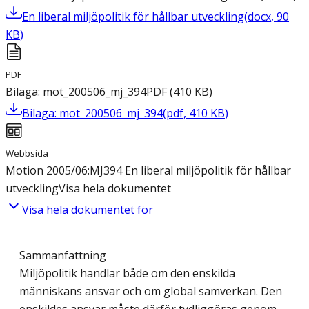
En liberal miljöpolitik för hållbar utveckling
(
docx
,
90
KB
)
PDF
Bilaga: mot_200506_mj_394
PDF
(
410
KB
)
Bilaga: mot_200506_mj_394
(
pdf
,
410
KB
)
Webbsida
Motion 2005/06:MJ394 En liberal miljöpolitik för hållbar
utveckling
Visa hela dokumentet
Visa hela dokumentet för
Sammanfattning
Miljöpolitik handlar både om den enskilda
människans ansvar och om global samverkan. Den