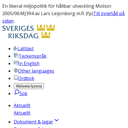
En liberal miljöpolitik för hållbar utveckling Motion
2005/06:MJ394 av Lars Leijonborg m.fl. (fp)
Till innehåll på
sidan
Lättläst
Teckenspråk
In English
Other languages
Ordbok
Aktivera lyssna
Sök
Aktuellt
Aktuellt
Dokument & lagar