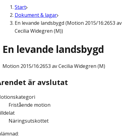
Start
Dokument & lagar
En levande landsbygd (Motion 2015/16:2653 av
Cecilia Widegren (M))
En levande landsbygd
Motion
2015/16:2653 av Cecilia Widegren (M)
Ärendet är avslutat
otionskategori
Fristående motion
illdelat
Näringsutskottet
nlämnad
: