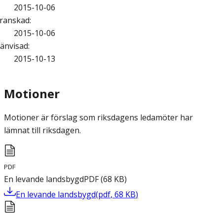
2015-10-06
ranskad
:
2015-10-06
änvisad
:
2015-10-13
Motioner
Motioner är förslag som riksdagens ledamöter har
lämnat till riksdagen.
PDF
En levande landsbygd
PDF
(
68
KB
)
En levande landsbygd
(
pdf
,
68
KB
)