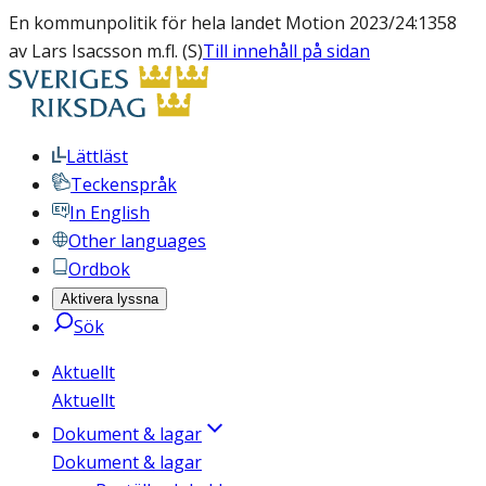
En kommunpolitik för hela landet Motion 2023/24:1358
av Lars Isacsson m.fl. (S)
Till innehåll på sidan
Lättläst
Teckenspråk
In English
Other languages
Ordbok
Aktivera lyssna
Sök
Aktuellt
Aktuellt
Dokument & lagar
Dokument & lagar