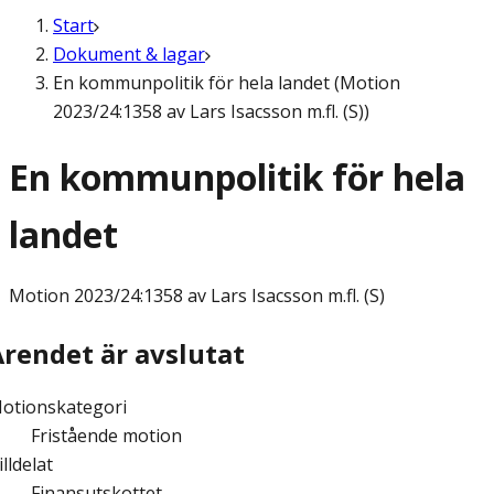
Start
Dokument & lagar
En kommunpolitik för hela landet (Motion
2023/24:1358 av Lars Isacsson m.fl. (S))
En kommunpolitik för hela
landet
Motion
2023/24:1358 av Lars Isacsson m.fl. (S)
Ärendet är avslutat
otionskategori
Fristående motion
illdelat
Finansutskottet