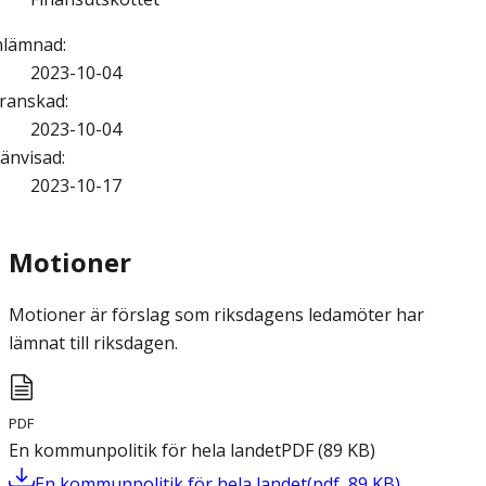
nlämnad
:
2023-10-04
ranskad
:
2023-10-04
änvisad
:
2023-10-17
Motioner
Motioner är förslag som riksdagens ledamöter har
lämnat till riksdagen.
PDF
En kommunpolitik för hela landet
PDF
(
89
KB
)
En kommunpolitik för hela landet
(
pdf
,
89
KB
)