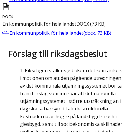
DOCX
En kommunpolitik för hela landet
DOCX
(
73
KB
)
En kommunpolitik för hela landet
(
docx
,
73
KB
)
Förslag till riksdagsbeslut
Riksdagen ställer sig bakom det som anförs
i motionen om att den pågående utredningen
av det kommunala utjämningssystemet bör ta
fram förslag som innebär att det nationella
utjämningssystemet i större utsträckning än i
dag ska ta hänsyn till att de strukturella
kostnaderna är högre på landsbygden och i
glesbygd, samt till socioekonomiska skillnader
mellan kommuner och regioner, och detta