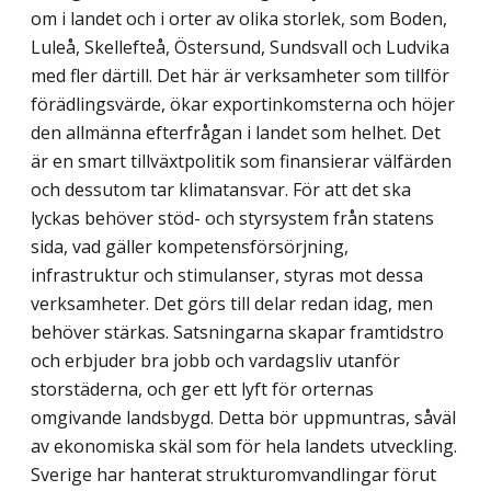
om i landet och i orter av olika storlek, som Boden,
Luleå, Skellefteå, Östersund, Sundsvall och Ludvika
med fler därtill. Det här är verksamheter som tillför
förädlingsvärde, ökar exportinkomsterna och höjer
den allmänna efterfrågan i landet som helhet. Det
är en smart tillväxtpolitik som finansierar välfärden
och dessutom tar klimatansvar. För att det ska
lyckas behöver stöd- och styrsystem från statens
sida, vad gäller kompetens­försörjning,
infrastruktur och stimulanser, styras mot dessa
verksamheter. Det görs till delar redan idag, men
behöver stärkas. Satsningarna skapar framtidstro
och erbjuder bra jobb och vardagsliv utanför
storstäderna, och ger ett lyft för orternas
omgivande landsbygd. Detta bör upp­muntras, såväl
av ekonomiska skäl som för hela landets utveckling.
Sverige har hanterat strukturomvandlingar förut