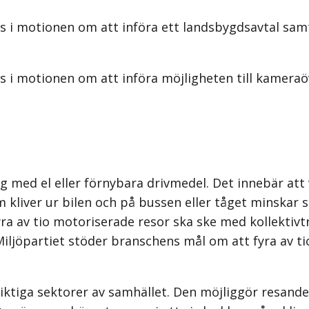
s i motionen om att införa ett landsbygdsavtal sam
 i motionen om att införa möjligheten till kameraöv
dag med el eller förnybara drivmedel. Det innebär at
m kliver ur bilen och på bussen eller tåget minskar 
ra av tio motoriserade resor ska ske med kollektivtr
 Miljöpartiet stöder branschens mål om att fyra av t
iktiga sektorer av samhället. Den möjliggör resande ti