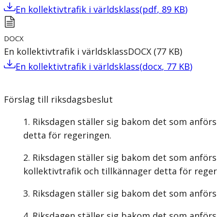
En kollektivtrafik i världsklass
(
pdf
,
89
KB
)
DOCX
En kollektivtrafik i världsklass
DOCX
(
77
KB
)
En kollektivtrafik i världsklass
(
docx
,
77
KB
)
Förslag till riksdagsbeslut
Riksdagen ställer sig bakom det som anförs 
detta för regeringen.
Riksdagen ställer sig bakom det som anförs 
kollektivtrafik och tillkännager detta för rege
Riksdagen ställer sig bakom det som anförs 
Riksdagen ställer sig bakom det som anförs i