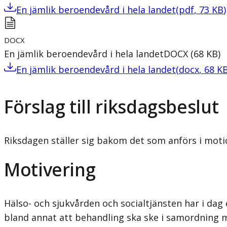
En jämlik beroendevård i hela landet
(
pdf
,
73
KB
)
DOCX
En jämlik beroendevård i hela landet
DOCX
(
68
KB
)
En jämlik beroendevård i hela landet
(
docx
,
68
K
Förslag till riksdagsbeslut
Riksdagen ställer sig bakom det som anförs i moti
Motivering
Hälso- och sjukvården och socialtjänsten har i d
bland annat att behand­ling ska ske i samordning 