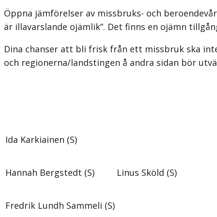
Öppna jämförelser av missbruks- och beroendevården
är illavarslande ojämlik”. Det finns en ojämn tillg
Dina chanser att bli frisk från ett missbruk ska i
och regionerna/lands­tingen å andra sidan bör utvär
Ida Karkiainen (S)
Hannah Bergstedt (S)
Linus Sköld (S)
Fredrik Lundh Sammeli (S)