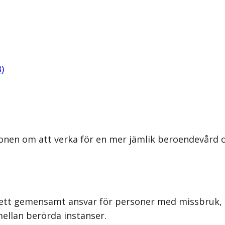
B
)
onen om att verka för en mer jämlik beroendevård oc
ag ett gemensamt ansvar för personer med missbruk,
mellan berörda instanser.