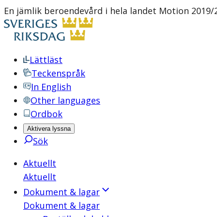
En jämlik beroendevård i hela landet Motion 2019/20
Lättläst
Teckenspråk
In English
Other languages
Ordbok
Aktivera lyssna
Sök
Aktuellt
Aktuellt
Dokument & lagar
Dokument & lagar