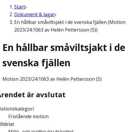
Start
Dokument & lagar
En hållbar småviltsjakt i de svenska fjällen (Motion
2023/24:1063 av Helén Pettersson (S))
En hållbar småviltsjakt i de
svenska fjällen
Motion
2023/24:1063 av Helén Pettersson (S)
Ärendet är avslutat
otionskategori
Fristående motion
illdelat
Miljö- och jordbruksutskottet