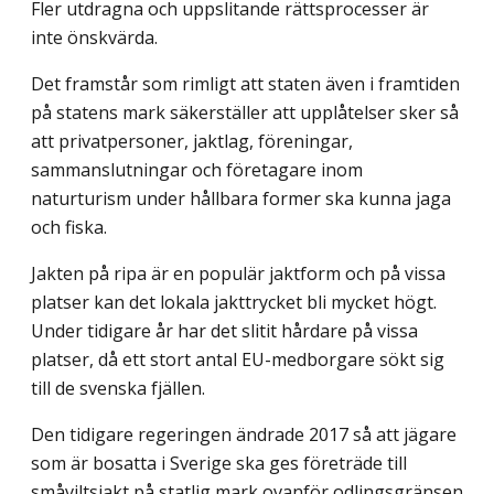
Fler utdragna och uppslitande rättsprocesser är
inte önskvärda.
Det framstår som rimligt att staten även i framtiden
på statens mark säkerställer att upplåtelser sker så
att privatpersoner, jaktlag, föreningar,
sammanslutningar och före­tagare inom
naturturism under hållbara former ska kunna jaga
och fiska.
Jakten på ripa är en populär jaktform och på vissa
platser kan det lokala jakttrycket bli mycket högt.
Under tidigare år har det slitit hårdare på vissa
platser, då ett stort antal EU-medborgare sökt sig
till de svenska fjällen.
Den tidigare regeringen ändrade 2017 så att jägare
som är bosatta i Sverige ska ges företräde till
småviltsjakt på statlig mark ovanför odlingsgränsen