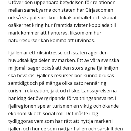
Utöver den uppenbara betydelsen för relationen
mellan samebyarna och staten har Girjasdomen
också skapat sprickor i lokalsamhället och skapat
osäkerhet kring hur framtida tvister kopplade till
mark kommer att hanteras, liksom om hur
naturresurser kan komma att utvinnas.
Fjällen är ett riksintresse och staten äger den
huvudsakliga delen av marken. Ett av våra svenska
miljömål säger också att den storslagna fjällmiljön
ska bevaras. Fjällens resurser bör kunna brukas
samtidigt och på många olika sätt: rennäring,
turism, rekrea­tion, jakt och fiske. Länsstyrelserna
har idag det övergripande förvaltningsansvaret. I
fjällregionen spelar turismen en viktig och ökande
ekonomisk och social roll. Det måste i lag
tydliggöras vem som har rätt att nyttja marken i
fjällen och hur de som nyttjar fjällen och särskilt den