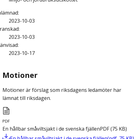
nlämnad
:
2023-10-03
ranskad
:
2023-10-03
änvisad
:
2023-10-17
Motioner
Motioner är förslag som riksdagens ledamöter har
lämnat till riksdagen.
PDF
En hållbar småviltsjakt i de svenska fjällen
PDF
(
75
KB
)
En hållbar småviltsjakt i de svenska fjällen
(
pdf
,
75
KB
)