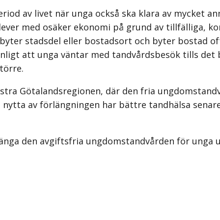
iod av livet när unga också ska klara av mycket anna
ever med osäker ekonomi på grund av tillfälliga, kor
byter stadsdel eller bostadsort och byter bostad of
nligt att unga väntar med tandvårdsbesök tills det
törre.
ästra Götalandsregionen, där den fria ungdomstandv
 nytta av förlängningen har bättre tandhälsa senare 
änga den avgiftsfria ungdomstandvården för unga upp 