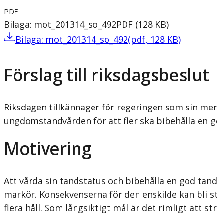
PDF
Bilaga: mot_201314_so_492
PDF
(
128
KB
)
Bilaga: mot_201314_so_492
(
pdf
,
128
KB
)
Förslag till riksdagsbeslut
Riksdagen tillkännager för regeringen som sin men
ungdomstandvården för att fler ska bibehålla en g
Motivering
Att vårda sin tandstatus och bibehålla en god tand
markör. Konsekvenserna för den enskilde kan bli s
flera håll. Som långsiktigt mål är det rimligt att