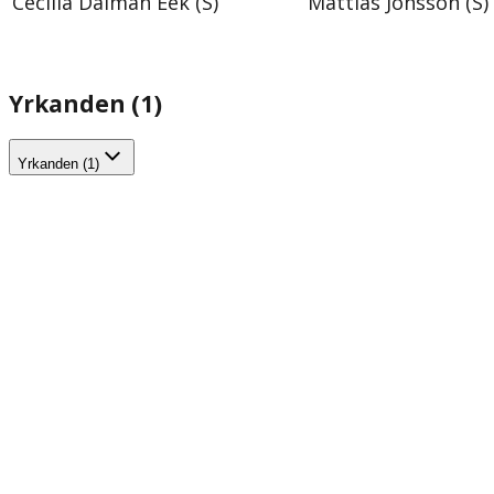
Cecilia Dalman Eek (S)
Mattias Jonsson (S)
Yrkanden (1)
Yrkanden (1)