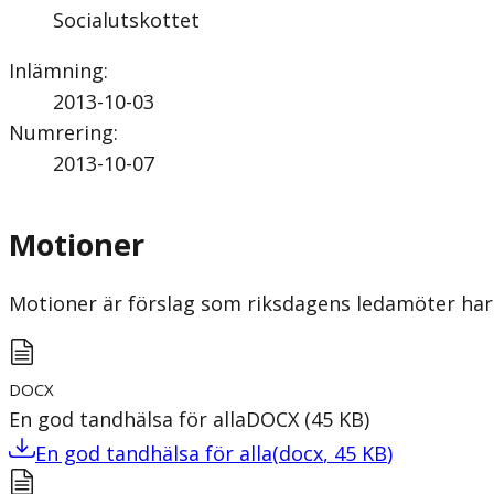
Socialutskottet
Inlämning
:
2013-10-03
Numrering
:
2013-10-07
Motioner
Motioner är förslag som riksdagens ledamöter har 
DOCX
En god tandhälsa för alla
DOCX
(
45
KB
)
En god tandhälsa för alla
(
docx
,
45
KB
)