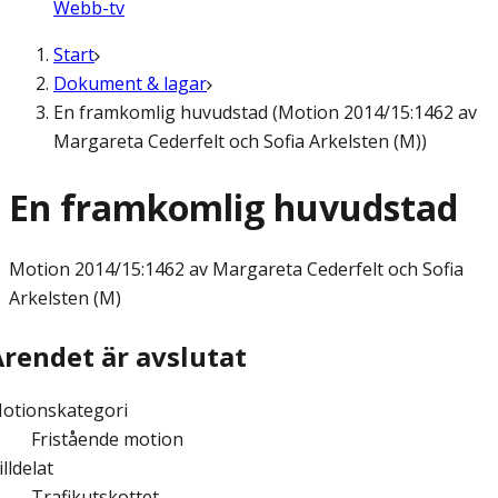
Webb-tv
Start
Dokument & lagar
En framkomlig huvudstad (Motion 2014/15:1462 av
Margareta Cederfelt och Sofia Arkelsten (M))
En framkomlig huvudstad
Motion
2014/15:1462 av Margareta Cederfelt och Sofia
Arkelsten (M)
Ärendet är avslutat
otionskategori
Fristående motion
illdelat
Trafikutskottet