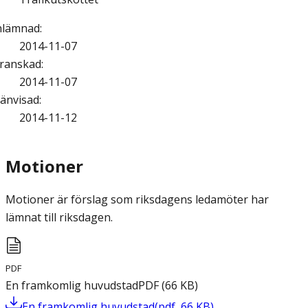
nlämnad
:
2014-11-07
ranskad
:
2014-11-07
änvisad
:
2014-11-12
Motioner
Motioner är förslag som riksdagens ledamöter har
lämnat till riksdagen.
PDF
En framkomlig huvudstad
PDF
(
66
KB
)
En framkomlig huvudstad
(
pdf
,
66
KB
)