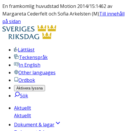
En framkomlig huvudstad Motion 2014/15:1462 av
Margareta Cederfelt och Sofia Arkelsten (M)
Till innehåll
på sidan
Lättläst
Teckenspråk
In English
Other languages
Ordbok
Aktivera lyssna
Sök
Aktuellt
Aktuellt
Dokument & lagar