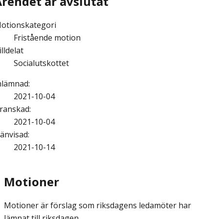
Ärendet är avslutat
otionskategori
Fristående motion
illdelat
Socialutskottet
nlämnad
:
2021-10-04
ranskad
:
2021-10-04
änvisad
:
2021-10-14
Motioner
Motioner är förslag som riksdagens ledamöter har
lämnat till riksdagen.