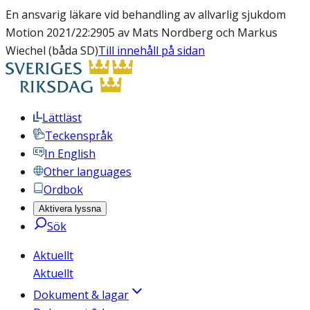
En ansvarig läkare vid behandling av allvarlig sjukdom
Motion 2021/22:2905 av Mats Nordberg och Markus
Wiechel (båda SD)
Till innehåll på sidan
Lättläst
Teckenspråk
In English
Other languages
Ordbok
Aktivera lyssna
Sök
Aktuellt
Aktuellt
Dokument & lagar