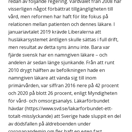
redan av följande regering. Vårdvalet från 2008 har
visserligen något förbättrat tillgängligheten till
vård, men reformen har haft för lite fokus på
relationen mellan patienten och dennes läkare. I
januariavtalet 2019 krävde Liberalerna att
husläkarsystemet äntligen skulle sättas i full drift,
men resultat av detta syns ännu inte. Bara var
fjärde svensk har en namngiven läkare – och
andelen är sedan länge sjunkande. Från att runt
2010 drygt hälften av befolkningen hade en
namngiven läkare att vända sig till inom
primärvården, var siffran 2016 nere på 42 procent
och 2020 på blott 26 procent, enligt Myndigheten
för vård- och omsorgsanalys. Läkarförbundet
hävdar (https://www.svd.se/lakarforbundet-ett-
totalt-misslyckande) att Sverige hade sluppit en del
av dödsfallen på äldreboenden under
coronapandemin om fler haft en egen fast