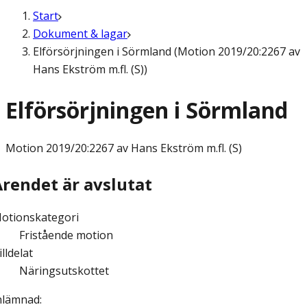
Start
Dokument & lagar
Elförsörjningen i Sörmland (Motion 2019/20:2267 av
Hans Ekström m.fl. (S))
Elförsörjningen i Sörmland
Motion
2019/20:2267 av Hans Ekström m.fl. (S)
Ärendet är avslutat
otionskategori
Fristående motion
illdelat
Näringsutskottet
nlämnad
: