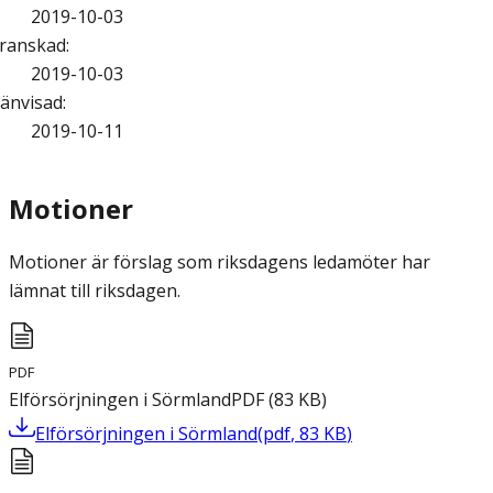
2019-10-03
ranskad
:
2019-10-03
änvisad
:
2019-10-11
Motioner
Motioner är förslag som riksdagens ledamöter har
lämnat till riksdagen.
PDF
Elförsörjningen i Sörmland
PDF
(
83
KB
)
Elförsörjningen i Sörmland
(
pdf
,
83
KB
)