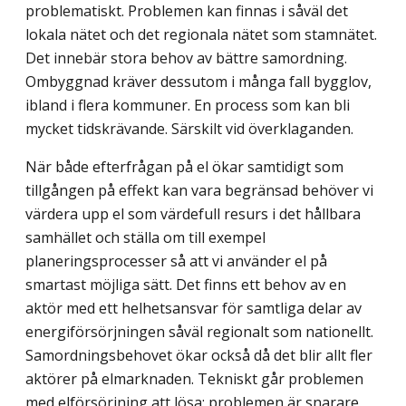
problematiskt. Problemen kan finnas i såväl det
lokala nätet och det regionala nätet som stamnätet.
Det innebär stora behov av bättre samordning.
Ombyggnad kräver dessutom i många fall bygglov,
ibland i flera kommuner. En process som kan bli
mycket tidskrävande. Särskilt vid överklaganden.
När både efterfrågan på el ökar samtidigt som
tillgången på effekt kan vara begränsad behöver vi
värdera upp el som värdefull resurs i det hållbara
samhället och ställa om till exempel
planeringsprocesser så att vi använder el på
smartast möjliga sätt. Det finns ett behov av en
aktör med ett helhetsansvar för samtliga delar av
energi­försörjningen såväl regionalt som nationellt.
Samordningsbehovet ökar också då det blir allt fler
aktörer på elmarknaden. Tekniskt går problemen
med elförsörjning att lösa; problemen är snarare