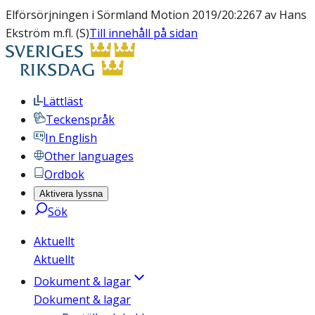
Elförsörjningen i Sörmland Motion 2019/20:2267 av Hans
Ekström m.fl. (S)
Till innehåll på sidan
Lättläst
Teckenspråk
In English
Other languages
Ordbok
Aktivera lyssna
Sök
Aktuellt
Aktuellt
Dokument & lagar
Dokument & lagar