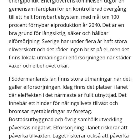
energipolitik. Energiöverenskommelsen utgör en
gemensam färdplan för en kontrollerad övergång
till ett helt förnybart el­system, med mål om 100
procent förnybar elproduktion år 2040. Det är en
bra grund för långsiktig, säker och hållbar
elförsörjning. Sverige har under flera år haft stora
elöver­skott och det råder ingen brist på el, men det
finns lokala utmaningar i elförsörjningen när städer
växer och elbehovet ökar.
I Södermanlands län finns stora utmaningar när det
gäller elförsörjningen. Idag finns det platser i länet
där eleffekten i det närmaste är fullt utnyttjad. Det
innebär ett hinder för näringslivets tillväxt och
bromsar nyetableringar av företag.
Bostadsutbyggnad och övrig samhällsutveckling
påverkas negativt. Elförsörjning i länet riskerar att
påverka tillväxten. Läget riskerar också att påverka