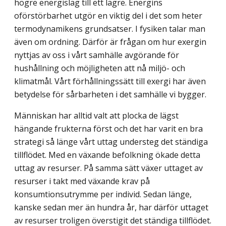
högre energislag till ett lägre. Energins
oförstörbarhet utgör en viktig del i det som heter
termodynamikens grundsatser. I fysiken talar man
även om ordning. Därför är frågan om hur exergin
nyttjas av oss i vårt samhälle avgörande för
hushållning och möjligheten att nå miljö- och
klimatmål. Vårt förhållningssätt till exergi har även
betydelse för sårbarheten i det samhälle vi bygger.
Människan har alltid valt att plocka de lägst
hängande frukterna först och det har varit en bra
strategi så länge vårt uttag understeg det ständiga
tillflödet. Med en växande befolkning ökade detta
uttag av resurser. På samma sätt växer uttaget av
resurser i takt med växande krav på
konsumtionsutrymme per individ. Sedan länge,
kanske sedan mer än hundra år, har därför uttaget
av resurser troligen överstigit det ständiga tillflödet.