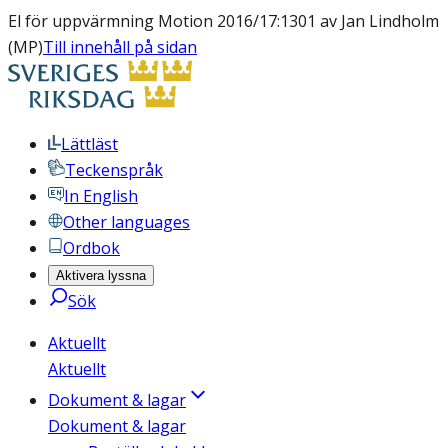
El för uppvärmning Motion 2016/17:1301 av Jan Lindholm
(MP)
Till innehåll på sidan
Lättläst
Teckenspråk
In English
Other languages
Ordbok
Aktivera lyssna
Sök
Aktuellt
Aktuellt
Dokument & lagar
Dokument & lagar