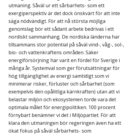
utmaning. Såväl ur ett sårbarhets- som ett
exergiperspektiv är det dock önskvärt för att inte
säga nödvändigt. För att nå största möjliga
genomslag bör ett sådant arbete bedrivas i ett
nordiskt sammanhang. De nordiska länderna har
tillsammans stor potential på såväl vind-, våg-, sol-,
bio- och vattenkraftens områden. Säker
energiförsörjning har varit en fördel för Sverige i
många år. Systemval som ger förutsättningar för
hög tillgänglighet av energi samtidigt som vi
minimerar risker, förluster och sårbarhet (som
exempelvis den opålitliga kärnkraften) utan att vi
belastar miljön och ekosystemen torde vara det
optimala målet för energipolitiken. 100 procent
förnybart benämner vi det i Miljöpartiet. För att
klara den utmaningen bör regeringen även ha ett
ökat fokus på såväl sårbarhets- som