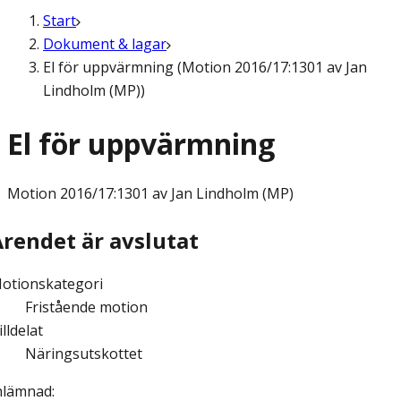
Start
Dokument & lagar
El för uppvärmning (Motion 2016/17:1301 av Jan
Lindholm (MP))
El för uppvärmning
Motion
2016/17:1301 av Jan Lindholm (MP)
Ärendet är avslutat
otionskategori
Fristående motion
illdelat
Näringsutskottet
nlämnad
: