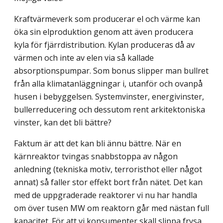
Kraftvärmeverk som producerar el och värme kan
öka sin elproduktion genom att även producera
kyla för fjärrdistribution. Kylan produceras då av
värmen och inte av elen via så kallade
absorptionspumpar. Som bonus slipper man bullret
från alla klimatanläggningar i, utanför och ovanpå
husen i bebyggelsen. Systemvinster, energivinster,
bullerreducering och dessutom rent arkitektoniska
vinster, kan det bli bättre?
Faktum är att det kan bli ännu bättre. När en
kärnreaktor tvingas snabbstoppa av någon
anledning (tekniska motiv, terroristhot eller något
annat) så faller stor effekt bort från nätet. Det kan
med de uppgraderade reaktorer vi nu har handla
om över tusen MW om reaktorn går med nästan full
kapacitet. För att vi konsumenter skall slippa frysa