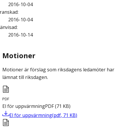
2016-10-04
ranskad
:
2016-10-04
änvisad
:
2016-10-14
Motioner
Motioner är förslag som riksdagens ledamöter har
lämnat till riksdagen.
PDF
El för uppvärmning
PDF
(
71
KB
)
El för uppvärmning
(
pdf
,
71
KB
)