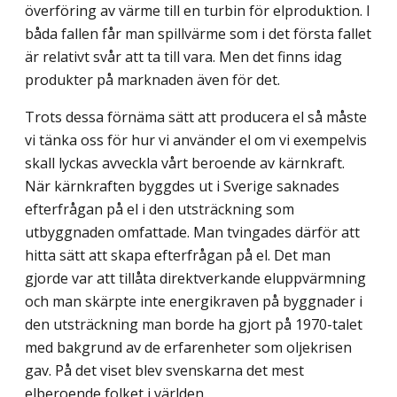
överföring av värme till en turbin för elproduktion. I
båda fallen får man spillvärme som i det första fallet
är relativt svår att ta till vara. Men det finns idag
produkter på marknaden även för det.
Trots dessa förnäma sätt att producera el så måste
vi tänka oss för hur vi använder el om vi exempelvis
skall lyckas avveckla vårt beroende av kärnkraft.
När kärnkraften byggdes ut i Sverige saknades
efterfrågan på el i den utsträckning som
utbyggnaden omfattade. Man tvingades därför att
hitta sätt att skapa efterfrågan på el. Det man
gjorde var att tillåta direktverkande eluppvärmning
och man skärpte inte energikraven på byggnader i
den utsträckning man borde ha gjort på 1970-talet
med bakgrund av de erfarenheter som oljekrisen
gav. På det viset blev svenskarna det mest
elberoende folket i världen.