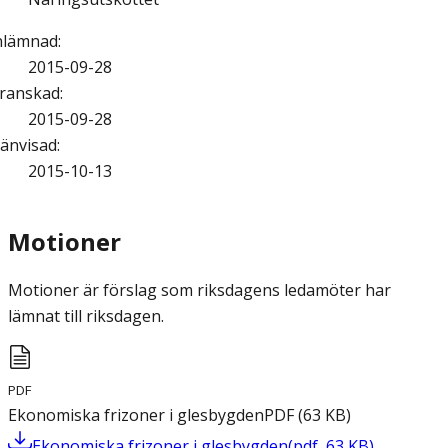
nlämnad
:
2015-09-28
ranskad
:
2015-09-28
änvisad
:
2015-10-13
Motioner
Motioner är förslag som riksdagens ledamöter har
lämnat till riksdagen.
PDF
Ekonomiska frizoner i glesbygden
PDF
(
63
KB
)
Ekonomiska frizoner i glesbygden
(
pdf
,
63
KB
)