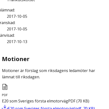
nlämnad
:
2017-10-05
ranskad
:
2017-10-05
änvisad
:
2017-10-13
Motioner
Motioner är förslag som riksdagens ledamöter har
lämnat till riksdagen.
PDF
E20 som Sveriges första elmotorväg
PDF
(
70
KB
)
E20 som Sveriges första elmotorväg
(
pdf
,
70
KB
)