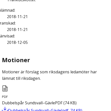
nlämnad
:
2018-11-21
ranskad
:
2018-11-21
änvisad
:
2018-12-05
Motioner
Motioner är förslag som riksdagens ledamöter har
lämnat till riksdagen.
PDF
Dubbelspår Sundsvall–Gävle
PDF
(
74
KB
)
Dubbelspår Sundsvall–Gävle
(
pdf
,
74
KB
)