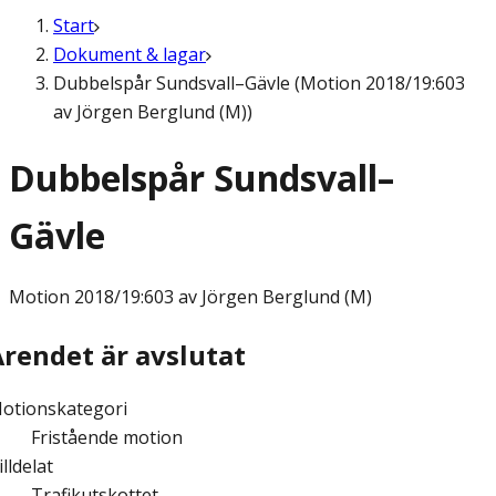
Start
Dokument & lagar
Dubbelspår Sundsvall–Gävle (Motion 2018/19:603
av Jörgen Berglund (M))
Dubbelspår Sundsvall–
Gävle
Motion
2018/19:603 av Jörgen Berglund (M)
Ärendet är avslutat
otionskategori
Fristående motion
illdelat
Trafikutskottet