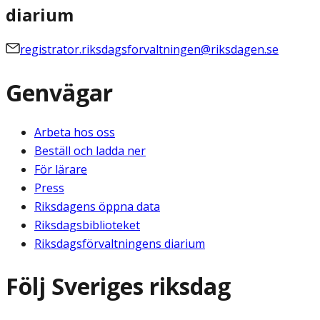
diarium
registrator.riksdagsforvaltningen@riksdagen.se
Genvägar
Arbeta hos oss
Beställ och ladda ner
För lärare
Press
Riksdagens öppna data
Riksdagsbiblioteket
Riksdagsförvaltningens diarium
Följ Sveriges riksdag