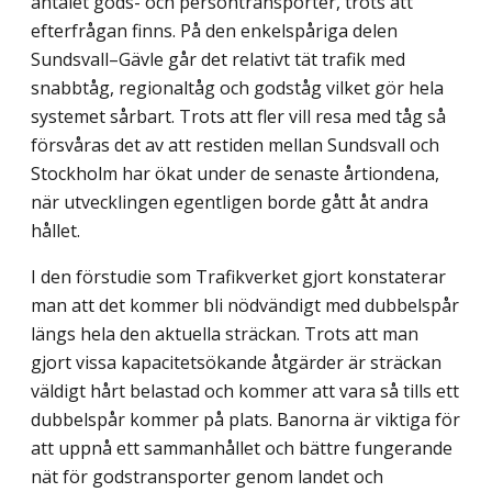
antalet gods- och persontransporter, trots att
efterfrågan finns. På den enkelspåriga delen
Sundsvall–Gävle går det relativt tät trafik med
snabbtåg, regionaltåg och godståg vilket gör hela
systemet sårbart. Trots att fler vill resa med tåg så
försvåras det av att restiden mellan Sundsvall och
Stockholm har ökat under de senaste årtiondena,
när utvecklingen egentligen borde gått åt andra
hållet.
I den förstudie som Trafikverket gjort konstaterar
man att det kommer bli nödvändigt med dubbelspår
längs hela den aktuella sträckan. Trots att man
gjort vissa kapacitetsökande åtgärder är sträckan
väldigt hårt belastad och kommer att vara så tills ett
dubbelspår kommer på plats. Banorna är viktiga för
att uppnå ett sammanhållet och bättre fungerande
nät för godstransporter genom landet och