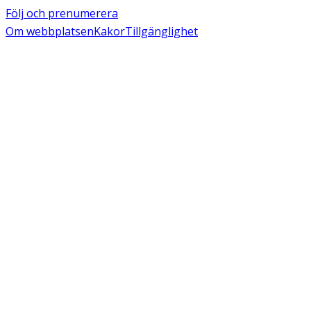
Följ och prenumerera
Om webbplatsen
Kakor
Tillgänglighet