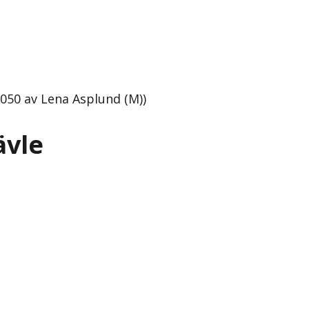
050 av Lena Asplund (M))
ävle