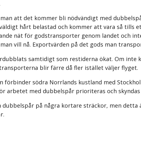
.
r man att det kommer bli nödvändigt med dubbelspår
väldigt hårt belastad och kommer att vara så tills 
ande nät för godstransporter genom landet och inte
 man vill nå. Exportvärden på det gods man transpor
 fördubblats samtidigt som restiderna ökat. Om inte
ansporterna blir färre då fler istället väljer flyget.
den förbinder södra Norrlands kustland med Stockho
bör arbetet med dubbelspår prioriteras och skyndas
dubbelspår på några kortare sträckor, men detta är g
r.