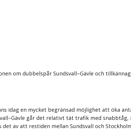
onen om dubbelspår Sundsvall–Gävle och tillkännage
ns idag en mycket begränsad möjlighet att öka anta
vall–Gävle går det relativt tät trafik med snabbtåg,
ras det av att restiden mellan Sundsvall och Stockho