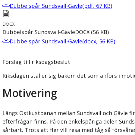
Dubbelspår Sundsvall-Gävle
(
pdf
,
67
KB
)
DOCX
Dubbelspår Sundsvall-Gävle
DOCX
(
56
KB
)
Dubbelspår Sundsvall-Gävle
(
docx
,
56
KB
)
Förslag till riksdagsbeslut
Riksdagen ställer sig bakom det som anförs i moti
Motivering
Längs Ostkustbanan mellan Sundsvall och Gävle fin
efterfrågan finns. På den enkelspåriga delen Sunds
sårbart. Trots att fler vill resa med tåg så försvå