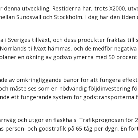
 denna utveckling. Restiderna har, trots X2000, ut
ellan Sundsvall och Stockholm. I dag har den tiden ö
i Sveriges tillväxt, och dess produkter fraktas till s
Norrlands tillväxt hämmas, och de medför negativa 
 planer en ökning av godsvolymerna med 50 procent f
de av omkringliggande banor för att fungera effekti
ch måste ses som en nödvändig följdinvestering för
ande ett fungerande system för godstransporterna fr
ärnväg och utgör en flaskhals. Trafikprognosen för 
ns person- och godstrafik på 65 tåg per dygn. En for