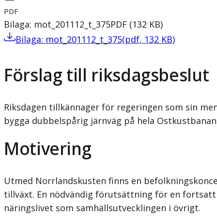
PDF
Bilaga: mot_201112_t_375
PDF
(
132
KB
)
Bilaga: mot_201112_t_375
(
pdf
,
132
KB
)
Förslag till riksdagsbeslut
Riksdagen tillkännager för regeringen som sin men
bygga dubbelspårig järnväg på hela Ostkustbanan
Motivering
Utmed Norrlandskusten finns en befolkningskoncent
tillväxt. En nödvändig förutsättning för en fortsatt
näringslivet som samhällsutvecklingen i övrigt.