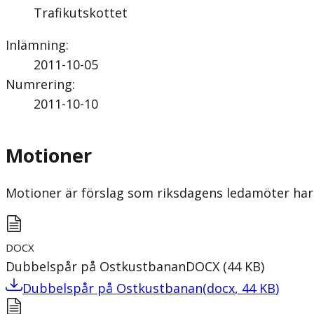
Trafikutskottet
Inlämning
:
2011-10-05
Numrering
:
2011-10-10
Motioner
Motioner är förslag som riksdagens ledamöter har 
DOCX
Dubbelspår på Ostkustbanan
DOCX
(
44
KB
)
Dubbelspår på Ostkustbanan
(
docx
,
44
KB
)