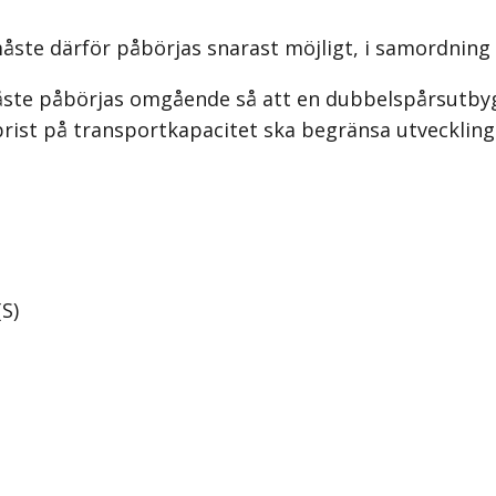
te därför påbörjas snarast möjligt, i samordning
ste påbörjas omgående så att en dubbelspårsutbygg
brist på transportkapacitet ska begränsa utvecklin
S)