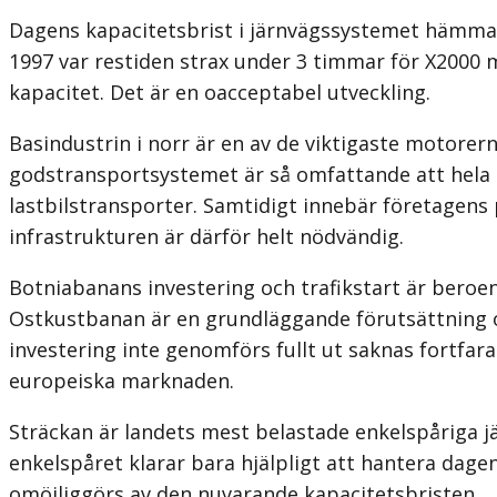
Dagens kapacitetsbrist i järnvägssystemet hämmar
1997 var restiden strax under 3 timmar för X2000 m
kapacitet. Det är en oacceptabel utveckling.
Basindustrin i norr är en av de viktigaste motorerna 
godstransportsystemet är så omfattande att hela 
lastbilstransporter. Samtidigt innebär företagens
infrastrukturen är därför helt nödvändig.
Botniabanans investering och trafikstart är beroen
Ostkustbanan är en grundläggande förutsättning o
investering inte genomförs fullt ut saknas fortfar
europeiska marknaden.
Sträckan är landets mest belastade enkelspåriga j
enkelspåret klarar bara hjälpligt att hantera dage
omöjliggörs av den nuvarande kapacitetsbristen.