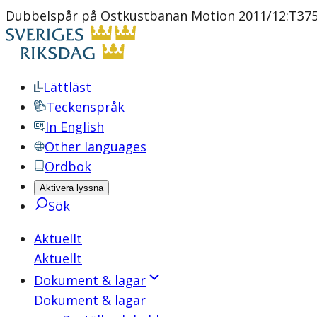
Dubbelspår på Ostkustbanan Motion 2011/12:T375 
Lättläst
Teckenspråk
In English
Other languages
Ordbok
Aktivera lyssna
Sök
Aktuellt
Aktuellt
Dokument & lagar
Dokument & lagar