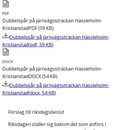
PDF
Dubbelspår på järnvägssträckan Hässleholm-
Kristianstad
PDF
(
59
KB
)
Dubbelspår på järnvägssträckan Hässleholm-
Kristianstad
(
pdf
,
59
KB
)
DOCX
Dubbelspår på järnvägssträckan Hässleholm-
Kristianstad
DOCX
(
54
KB
)
Dubbelspår på järnvägssträckan Hässleholm-
Kristianstad
(
docx
,
54
KB
)
Förslag till riksdagsbeslut
Riksdagen ställer sig bakom det som anförs i