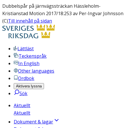
Dubbelspår på järnvägssträckan Hässleholm-
Kristianstad Motion 2017/18:253 av Per-Ingvar Johnsson
(C)
Till innehåll på sidan
Lättläst
Teckenspråk
In English
Other languages
Ordbok
Aktivera lyssna
Sök
Aktuellt
Aktuellt
Dokument & lagar