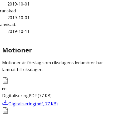
2019-10-01
ranskad
:
2019-10-01
änvisad
:
2019-10-11
Motioner
Motioner är förslag som riksdagens ledamöter har
lämnat till riksdagen.
PDF
Digitalisering
PDF
(
77
KB
)
Digitalisering
(
pdf
,
77
KB
)