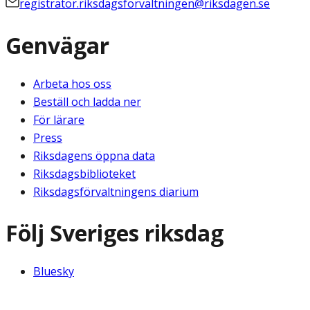
registrator.riksdagsforvaltningen@riksdagen.se
Genvägar
Arbeta hos oss
Beställ och ladda ner
För lärare
Press
Riksdagens öppna data
Riksdagsbiblioteket
Riksdagsförvaltningens diarium
Följ Sveriges riksdag
Bluesky