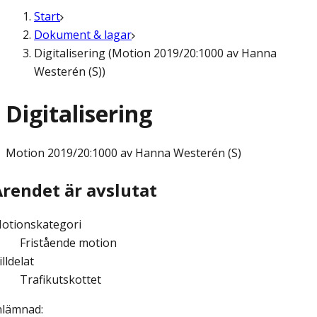
Start
Dokument & lagar
Digitalisering (Motion 2019/20:1000 av Hanna
Westerén (S))
Digitalisering
Motion
2019/20:1000 av Hanna Westerén (S)
Ärendet är avslutat
otionskategori
Fristående motion
illdelat
Trafikutskottet
nlämnad
: