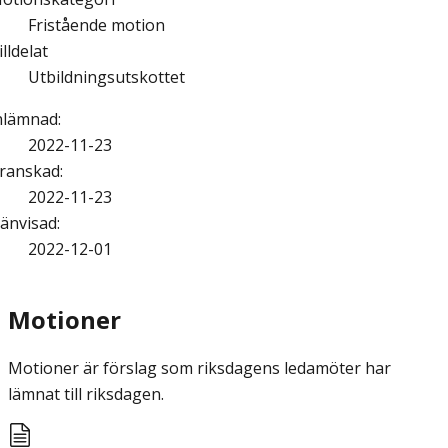
Fristående motion
illdelat
Utbildningsutskottet
nlämnad
:
2022-11-23
ranskad
:
2022-11-23
änvisad
:
2022-12-01
Motioner
Motioner är förslag som riksdagens ledamöter har
lämnat till riksdagen.