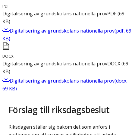
PDF
Digitalisering av grundskolans nationella prov
PDF
(
69
KB
)
Digitalisering av grundskolans nationella prov
(
pdf
,
69
KB
)
DOCX
Digitalisering av grundskolans nationella prov
DOCX
(
69
KB
)
Digitalisering av grundskolans nationella prov
(
docx
,
69
KB
)
Förslag till riksdagsbeslut
Riksdagen ställer sig bakom det som anförs i
motionen om att se över möjligheten att arbeta