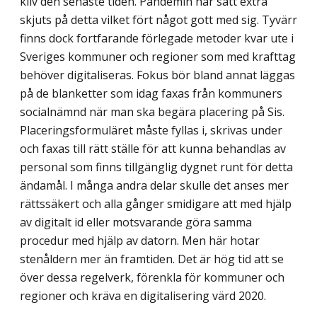
kliv den senaste tiden. Pandemin har satt extra
skjuts på detta vilket fört något gott med sig. Tyvärr
finns dock fortfarande förlegade metoder kvar ute i
Sveriges kommuner och regioner som med krafttag
behö­ver digitaliseras. Fokus bör bland annat läggas
på de blanketter som idag faxas från kommuners
socialnämnd när man ska begära placering på Sis.
Placeringsformuläret måste fyllas i, skrivas under
och faxas till rätt ställe för att kunna behandlas av
personal som finns tillgänglig dygnet runt för detta
ändamål. I många andra delar skulle det anses mer
rättssäkert och alla gånger smidigare att med hjälp
av digitalt id eller motsvarande göra samma
procedur med hjälp av datorn. Men här hotar
stenåldern mer än framtiden. Det är hög tid att se
över dessa regelverk, förenkla för kommuner och
regioner och kräva en digitalisering värd 2020.