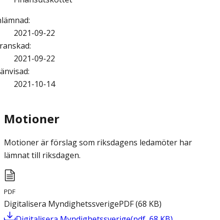
nlämnad
:
2021-09-22
ranskad
:
2021-09-22
änvisad
:
2021-10-14
Motioner
Motioner är förslag som riksdagens ledamöter har
lämnat till riksdagen.
PDF
Digitalisera Myndighetssverige
PDF
(
68
KB
)
Digitalisera Myndighetssverige
(
pdf
,
68
KB
)