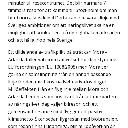
minuter till resecentrumet. Det blir närmare 7
timmars resa för att komma till Stockholm om man
bor i norra länsdelen! Detta kan inte vara i linje med
Sveriges ambitioner om att näringslivet ska ha en
möjlig­het att konkurrera på den globala marknaden
och att hålla ihop hela Sverige.
Ett tilldelande av trafikplikt på sträckan Mora–
Arlanda faller väl inom ramverket för den styrande
EU förordningen (EU 1008:2008) men Mora ser
gärna en samslingning från en annan passande
linje för den mest kostnadseffektiva lösningen.
Miljöeffekten från en flyglinje mellan Mora och
Arlanda bedöms som positiv utifrån att merparten
av näringslivet idag väljer bilresor, och ett
gemensamt resande med flyg ger ett positivt
klimatnetto. Sker sedan flygresan med biobränslen,
som redan finns tillgängliga, blir miljöpåverkan än