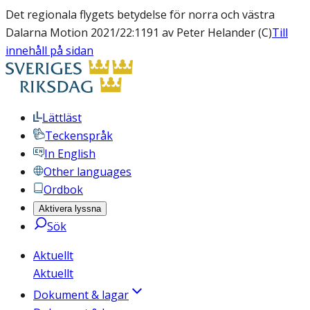
Det regionala flygets betydelse för norra och västra
Dalarna Motion 2021/22:1191 av Peter Helander (C)
Till
innehåll på sidan
Lättläst
Teckenspråk
In English
Other languages
Ordbok
Aktivera lyssna
Sök
Aktuellt
Aktuellt
Dokument & lagar