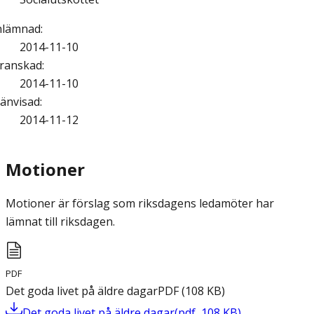
nlämnad
:
2014-11-10
ranskad
:
2014-11-10
änvisad
:
2014-11-12
Motioner
Motioner är förslag som riksdagens ledamöter har
lämnat till riksdagen.
PDF
Det goda livet på äldre dagar
PDF
(
108
KB
)
Det goda livet på äldre dagar
(
pdf
,
108
KB
)