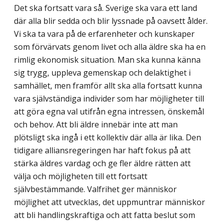
Det ska fortsatt vara så. Sverige ska vara ett land
där alla blir sedda och blir lyssnade på oavsett ålder.
Vi ska ta vara på de erfarenheter och kunskaper
som förvärvats genom livet och alla äldre ska ha en
rimlig ekonomisk situation. Man ska kunna känna
sig trygg, uppleva gemenskap och delaktighet i
samhället, men framför allt ska alla fortsatt kunna
vara självständiga individer som har möjligheter till
att göra egna val utifrån egna intressen, önskemål
och behov. Att bli äldre innebär inte att man
plötsligt ska ingå i ett kollektiv där alla är lika. Den
tidigare alliansregeringen har haft fokus på att
stärka äldres vardag och ge fler äldre rätten att
välja och möjligheten till ett fortsatt
självbestämmande. Valfrihet ger människor
möjlighet att utvecklas, det uppmuntrar människor
att bli handlingskraftiga och att fatta beslut som