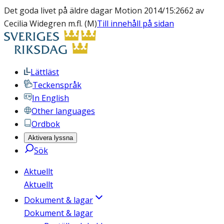
Det goda livet på äldre dagar Motion 2014/15:2662 av
Cecilia Widegren m.fl. (M)
Till innehåll på sidan
Lättläst
Teckenspråk
In English
Other languages
Ordbok
Aktivera lyssna
Sök
Aktuellt
Aktuellt
Dokument & lagar
Dokument & lagar