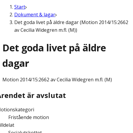
Start
Dokument & lagar
Det goda livet på äldre dagar (Motion 2014/15:2662
av Cecilia Widegren m.fl. (M))
Det goda livet på äldre
dagar
Motion
2014/15:2662 av Cecilia Widegren m.fl. (M)
Ärendet är avslutat
otionskategori
Fristående motion
illdelat
Socialutskottet