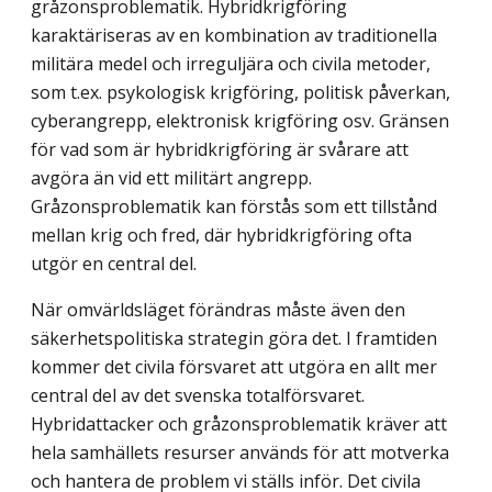
gråzonsproblematik. Hybrid­krigföring
karaktäriseras av en kombination av traditionella
militära medel och irreguljära och civila metoder,
som t.ex. psykologisk krigföring, politisk påverkan,
cyberangrepp, elektronisk krigföring osv. Gränsen
för vad som är hybridkrigföring är svårare att
avgöra än vid ett militärt angrepp.
Gråzonsproblematik kan förstås som ett tillstånd
mellan krig och fred, där hybridkrigföring ofta
utgör en central del.
När omvärldsläget förändras måste även den
säkerhetspolitiska strategin göra det. I framtiden
kommer det civila försvaret att utgöra en allt mer
central del av det svenska totalförsvaret.
Hybridattacker och gråzonsproblematik kräver att
hela samhällets resurser används för att motverka
och hantera de problem vi ställs inför. Det civila