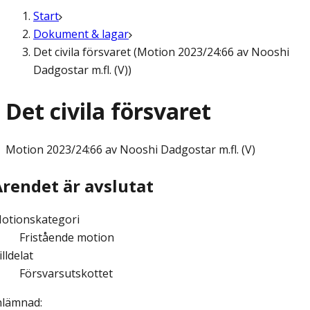
Start
Dokument & lagar
Det civila försvaret (Motion 2023/24:66 av Nooshi
Dadgostar m.fl. (V))
Det civila försvaret
Motion
2023/24:66 av Nooshi Dadgostar m.fl. (V)
Ärendet är avslutat
otionskategori
Fristående motion
illdelat
Försvarsutskottet
nlämnad
: