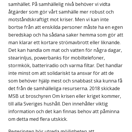
samhället. På samhällelig nivå behöver vi vidta
åtgärder som gör vårt samhälle mer robust och
motståndskraftigt mot kriser. Men vi kan inte
bortse från att enskilda personer måste ha en egen
beredskap och ha sådana saker hemma som gör att
man klarar ett kortare strömavbrott eller liknande.
Det kan handla om mat och vatten för några dagar,
stearinljus, powerbanks för mobiltelefoner,
stormkök, batteriradio och varma filtar. Det handlar
inte minst om att solidariskt ta ansvar för att de
som behöver hjälp mest och snabbast ska kunna få
det från de samhälle­liga resurserna. 2018 skickade
MSB ut broschyren Om krisen eller kriget kommer,
till alla Sveriges hushåll. Den innehåller viktig
information och det kan finnas behov att påminna
om detta med flera utskick.
Regeringen bör utreda möjligheten att