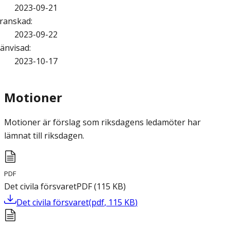
2023-09-21
ranskad
:
2023-09-22
änvisad
:
2023-10-17
Motioner
Motioner är förslag som riksdagens ledamöter har
lämnat till riksdagen.
PDF
Det civila försvaret
PDF
(
115
KB
)
Det civila försvaret
(
pdf
,
115
KB
)