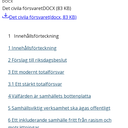
DOCX
Det civila försvaret
DOCX
(
83
KB
)
Det civila försvaret
(
docx
,
83
KB
)
1 Innehållsförteckning
1 Innehållsförteckning
2 Förslag till riksdagsbeslut
3 Ett modernt totalförsvar
3.1 Ett stärkt totalförsvar
4 Välfärden är samhällets bottenplatta
5 Samhällsviktig verksamhet ska ägas offentligt
6 Ett inkluderande samhälle fritt från rasism och
motsättningar