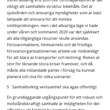
Vid en allvarlig kris som t.ex. coronapandemin är det
viktigt att samhällets struktur bibehålls. Det är
sjukvården och ansvariga myndigheter som är bäst
lämpade att ansvara för att minska
smittspridningen, men i det allvarliga läge vi hade
under våren och sommaren 2020 var det självklart
att alla tillgängliga resurser skulle användas.
Försvars­maktens, Hemvärnets och de frivilliga
försvarsorganisationernas arbete var nödvändigt
för att klara av transporter och testning. Risken är
stor för liknande stora kriser fram­över, och då
måste alla inblandade parter i förväg ha kunnat
planera och öva för olika scenarier.
5
Samhällsviktig verksamhet ska ägas offentligt
En grundläggande utgångspunkt för ett robust och
motståndskraftigt samhälle är möjlig­heten för det