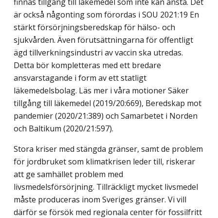
finnas tillgång till läkemedel som inte kan anstå. Det
är också någonting som förordas i SOU 2021:19 En
stärkt försörjningsberedskap för hälso- och
sjukvården. Även förutsättningarna för offentligt
ägd tillverkningsindustri av vaccin ska utredas.
Detta bör kompletteras med ett bredare
ansvarstagande i form av ett statligt
läkemedelsbolag. Läs mer i våra motioner Säker
tillgång till läkemedel (2019/20:669), Beredskap mot
pandemier (2020/21:389) och Samarbetet i Norden
och Baltikum (2020/21:597).
Stora kriser med stängda gränser, samt de problem
för jordbruket som klimatkrisen leder till, riskerar
att ge samhället problem med
livsmedelsförsörjning. Tillräckligt mycket livsmedel
måste produceras inom Sveriges gränser. Vi vill
därför se försök med regionala center för fossilfritt