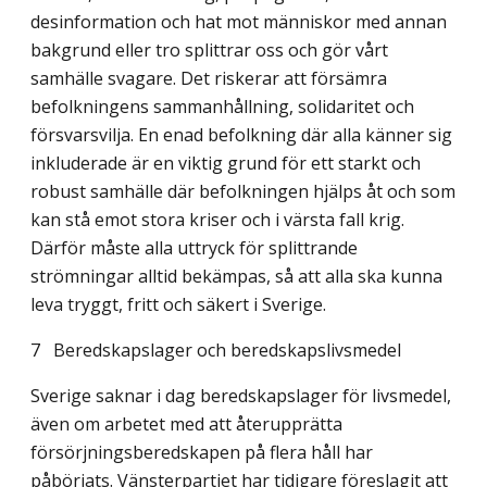
desinformation och hat mot människor med annan
bakgrund eller tro splittrar oss och gör vårt
samhälle svagare. Det riskerar att försämra
befolkningens sammanhållning, solidaritet och
försvarsvilja. En enad befolk­ning där alla känner sig
inkluderade är en viktig grund för ett starkt och
robust samhälle där befolkningen hjälps åt och som
kan stå emot stora kriser och i värsta fall krig.
Därför måste alla uttryck för splittrande
strömningar alltid bekämpas, så att alla ska kunna
leva tryggt, fritt och säkert i Sverige.
7
Beredskapslager och beredskapslivsmedel
Sverige saknar i dag beredskapslager för livsmedel,
även om arbetet med att åter­upprätta
försörjningsberedskapen på flera håll har
påbörjats. Vänsterpartiet har tidigare föreslagit att