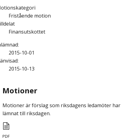
otionskategori
Fristående motion
illdelat
Finansutskottet
nlämnad
:
2015-10-01
änvisad
:
2015-10-13
Motioner
Motioner är förslag som riksdagens ledamöter har
lämnat till riksdagen.
PDF