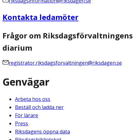
riksdagsinformation@riksdagen.se
Kontakta ledamöter
Frågor om Riksdagsförvaltningens
diarium
registrator.riksdagsforvaltningen@riksdagen.se
Genvägar
Arbeta hos oss
Beställ och ladda ner
För lärare
Press
Riksdagens öppna data
Riksdagsbiblioteket