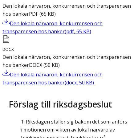
Den lokala närvaron, konkurrensen och transparensen
hos banker
PDF
(
65
KB
)
Den lokala närvaron, konkurrensen och
transparensen hos banker
(
pdf
,
65
KB
)
DOCX
Den lokala närvaron, konkurrensen och transparensen
hos banker
DOCX
(
50
KB
)
Den lokala närvaron, konkurrensen och
transparensen hos banker
(
docx
,
50
KB
)
Förslag till riksdagsbeslut
Riksdagen ställer sig bakom det som anförs
i motionen om vikten av lokal närvaro av
bankverksamhet och bankkontor på