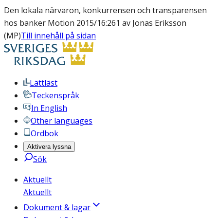
Den lokala närvaron, konkurrensen och transparensen
hos banker Motion 2015/16:261 av Jonas Eriksson
(MP)
Till innehåll på sidan
Lättläst
Teckenspråk
In English
Other languages
Ordbok
Aktivera lyssna
Sök
Aktuellt
Aktuellt
Dokument & lagar