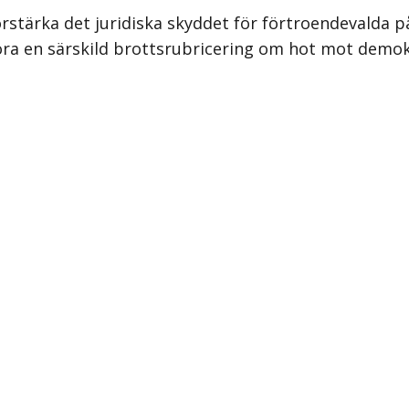
rstärka det juridiska skyddet för förtroendevalda p
öra en särskild brottsrubricering om hot mot demok