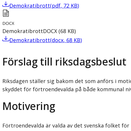
Demokratibrott
(
pdf
,
72
KB
)
DOCX
Demokratibrott
DOCX
(
68
KB
)
Demokratibrott
(
docx
,
68
KB
)
Förslag till riksdagsbeslut
Riksdagen ställer sig bakom det som anförs i motio
skyddet för förtroendevalda på både kommunal nivå
Motivering
Förtroendevalda är valda av det svenska folket fö