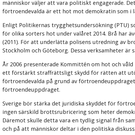
människor väljer att vara politiskt engagerade. Det
förtroendevalda är ett hot mot demokratin som i l
Enligt Politikernas trygghetsundersökning (PTU) s
för olika sorters hot under valåret 2014. Brå har äv
(2011). För att underlätta polisens utredning av 
Stockholm och Göteborg. Dessa verksamheter är s
År 2006 presenterade Kommittén om hot och våld m
ett förstärkt straffrättsligt skydd för rätten att
förtroendevalda på grund av förtroendeuppdraget
förtroendeuppdraget.
Sverige bör stärka det juridiska skyddet för förtr
ingen särskild brottsrubricering som heter demokra
Däremot skulle detta vara en tydlig signal från s
och på att människor deltar i den politiska disku