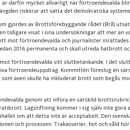
 är därför mycket allvarligt när förtroendevalda bli
ängden riskerar att sätta det demokratiska systeme
om gjordes av Brottsföre­byggande rådet (Brå) utsa
en tidigare visat i sina undersökningar att mer än va
brott mot förtroendevalda och journalister inrättad
edan 2016 permanenta och skall utreda hatbrott oc
ot förtroendevalda sitt slutbetänkande. I det slu
 utöva förtroendeuppdrag. Kommittén föreslog en särs
 som även skulle ha inkluderat brott som begås mo
oendevalda genom att införa en särskild brottsrubri
tibrott. Lagstiftning kommer i sig själv inte göra a
amhället om att detta inte är acceptabelt. Den sven
ssionen och processen. Trakasserier, hot och våld h