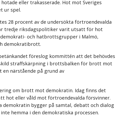
r hotade eller trakasserade. Hot mot Sveriges
t ur spel.
ttes 28 procent av de undersökta förtroendevalda
r tredje riksdagspolitiker varit utsatt för hot
es demokrati- och hatbrottsgrupper i Malmö,
h demokratibrott.
tbetänkandet föreslog kommittén att det behövdes
kild straffskärpning i brottsbalken för brott mot
t en närstående på grund av
cering om brott mot demokratin. Idag finns det
tt hot eller våld mot förtroendevalda försvinner.
ska demokratin bygger på samtal, debatt och dialog
ör inte hemma i den demokratiska processen.