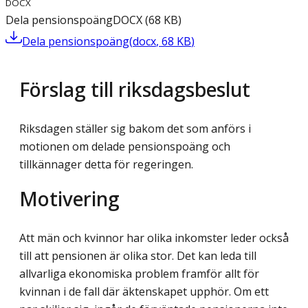
DOCX
Dela pensionspoäng
DOCX
(
68
KB
)
Dela pensionspoäng
(
docx
,
68
KB
)
Förslag till riksdagsbeslut
Riksdagen ställer sig bakom det som anförs i
motionen om delade pensionspoäng och
tillkännager detta för regeringen.
Motivering
Att män och kvinnor har olika inkomster leder också
till att pensionen är olika stor. Det kan leda till
allvarliga ekonomiska problem framför allt för
kvinnan i de fall där äkten­skapet upphör. Om ett