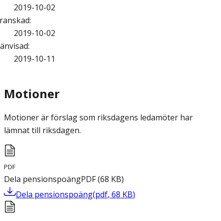
2019-10-02
ranskad
:
2019-10-02
änvisad
:
2019-10-11
Motioner
Motioner är förslag som riksdagens ledamöter har
lämnat till riksdagen.
PDF
Dela pensionspoäng
PDF
(
68
KB
)
Dela pensionspoäng
(
pdf
,
68
KB
)