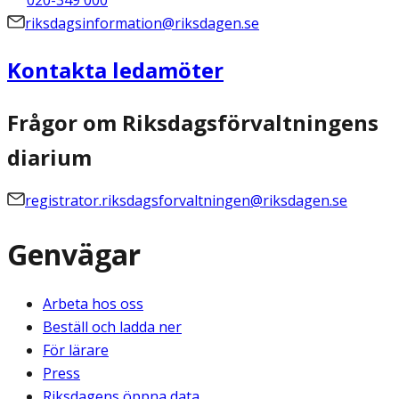
020-349 000
riksdagsinformation@riksdagen.se
Kontakta ledamöter
Frågor om Riksdagsförvaltningens
diarium
registrator.riksdagsforvaltningen@riksdagen.se
Genvägar
Arbeta hos oss
Beställ och ladda ner
För lärare
Press
Riksdagens öppna data