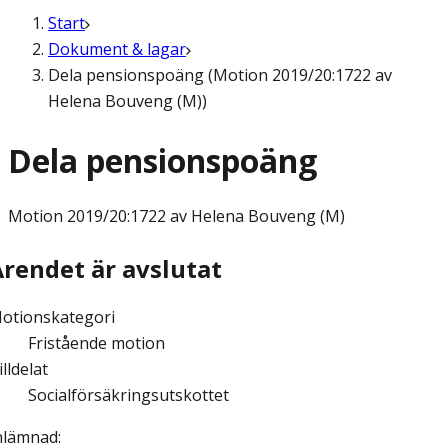
Start
Dokument & lagar
Dela pensionspoäng (Motion 2019/20:1722 av
Helena Bouveng (M))
Dela pensionspoäng
Motion
2019/20:1722 av Helena Bouveng (M)
Ärendet är avslutat
otionskategori
Fristående motion
illdelat
Socialförsäkringsutskottet
nlämnad
: