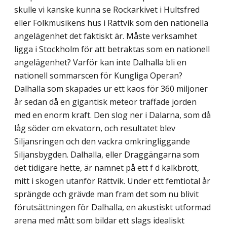
skulle vi kanske kunna se Rockarkivet i Hultsfred
eller Folkmusikens hus i Rättvik som den nationella
angelägenhet det faktiskt är. Måste verksamhet
ligga i Stockholm för att betraktas som en nationell
angelägenhet? Varför kan inte Dalhalla bli en
nationell sommarscen för Kungliga Operan?
Dalhalla som skapades ur ett kaos för 360 miljoner
år sedan då en gigantisk meteor träffade jorden
med en enorm kraft. Den slog ner i Dalarna, som då
låg söder om ekvatorn, och resultatet blev
Siljansringen och den vackra omkringliggande
Siljansbygden. Dalhalla, eller Draggängarna som
det tidigare hette, är namnet på ett f d kalkbrott,
mitt i skogen utanför Rättvik. Under ett femtiotal år
sprängde och grävde man fram det som nu blivit
förutsättningen för Dalhalla, en akustiskt utformad
arena med mått som bildar ett slags idealiskt