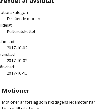
Ärendet är avslutat
otionskategori
Fristående motion
illdelat
Kulturutskottet
nlämnad
:
2017-10-02
ranskad
:
2017-10-02
änvisad
:
2017-10-13
Motioner
Motioner är förslag som riksdagens ledamöter har
lämnat till riksdagen.