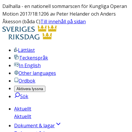
Dalhalla - en nationell sommarscen för Kungliga Operan
Motion 2017/18:1206 av Peter Helander och Anders
Åkesson (båda C)
Till innehåll på sidan
Lättläst
Teckenspråk
In English
Other languages
Ordbok
Aktivera lyssna
Sök
Aktuellt
Aktuellt
Dokument & lagar