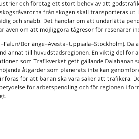
strier och företag ett stort behov av att godstrafike
att skogsråvarorna från skogen skall transporteras ut 
dig och snabb. Det handlar om att underlätta pendli
dlar även om att möjliggöra tågresor för resenärer 
ora–Falun/Borlänge–Avesta–Uppsala–Stockholm). Dal
and annat till huvudstadsregionen. En viktig del för 
tionen som Trafikverket gett gällande Dalabanan så
shöjande åtgärder som planerats inte kan genomföras.
införas för att banan ska vara säker att trafikera. 
betydelse för arbetspendling och för regionen i fo
gt.