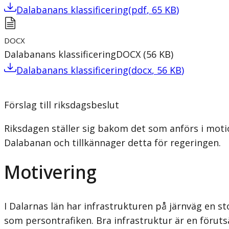
Dalabanans klassificering
(
pdf
,
65
KB
)
DOCX
Dalabanans klassificering
DOCX
(
56
KB
)
Dalabanans klassificering
(
docx
,
56
KB
)
Förslag till riksdagsbeslut
Riksdagen ställer sig bakom det som anförs i motio
Dalabanan och tillkännager detta för regeringen.
Motivering
I Dalarnas län har infrastrukturen på järnväg en st
som persontrafiken. Bra infrastruktur är en föruts