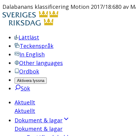
Dalabanans klassificering Motion 2017/18:680 av Mar
Lättläst
Teckenspråk
In English
Other languages
Ordbok
Aktivera lyssna
Sök
Aktuellt
Aktuellt
Dokument & lagar
Dokument & lagar