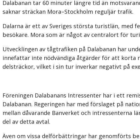
Dalabanan tar 60 minuter längre tid än motsvarande
saknar sträckan Mora–Stockholm reguljär trafik.
Dalarna är ett av Sveriges största turistlän, med f
besökare. Mora som är något av centralort för turis
Utvecklingen av tågtrafiken på Dalabanan har unde
innefattar inte nödvändiga åtgärder för att korta 
delsträckor, vilket i sin tur inverkar negativt på 
Föreningen Dalabanans Intressenter har i ett remiss
Dalabanan. Regeringen har med förslaget på natio
mellan dåvarande Banverket och intressenterna läng
del av detta avtal.
Även om vissa delförbättringar har genomförts be