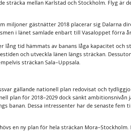
 sträcka mellan Karlstad och Stockholm. Flyg är des
em miljoner gästnätter 2018 placerar sig Dalarna dir
men i länet samlade enbart till Vasaloppet förra åre
r lång tid hämmats av banans låga kapacitet och sta
restiden och utveckla länen längs sträckan. Dessutom
exempelvis sträckan Sala–Uppsala.
var gällande nationell plan redo­visat och tydliggjor
nell plan för 2018–2029 dock sänkt ambitionsnivån 
s banan. Dessa intressenter har de senaste fem till 
hövs en ny plan för hela sträckan Mora–Stockholm. 