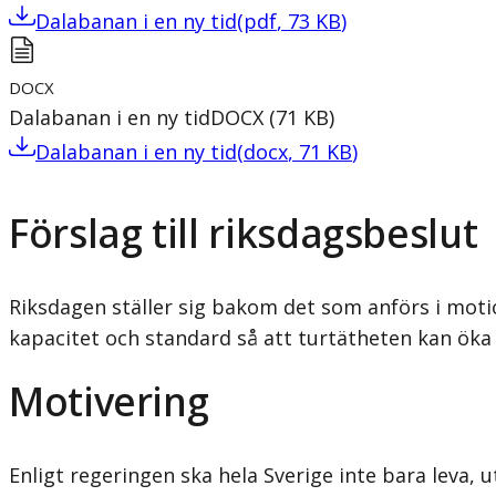
Dalabanan i en ny tid
(
pdf
,
73
KB
)
DOCX
Dalabanan i en ny tid
DOCX
(
71
KB
)
Dalabanan i en ny tid
(
docx
,
71
KB
)
Förslag till riksdagsbeslut
Riksdagen ställer sig bakom det som anförs i mot
kapacitet och standard så att turtätheten kan öka 
Motivering
Enligt regeringen ska hela Sverige inte bara leva,