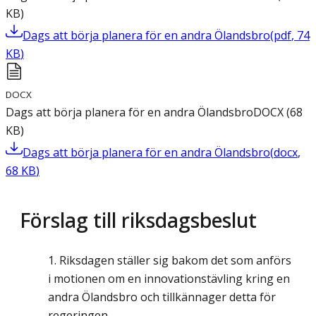
KB
)
Dags att börja planera för en andra Ölandsbro
(
pdf
,
74
KB
)
DOCX
Dags att börja planera för en andra Ölandsbro
DOCX
(
68
KB
)
Dags att börja planera för en andra Ölandsbro
(
docx
,
68
KB
)
Förslag till riksdagsbeslut
Riksdagen ställer sig bakom det som anförs
i motionen om en innovationstävling kring en
andra Ölandsbro och tillkännager detta för
regeringen.