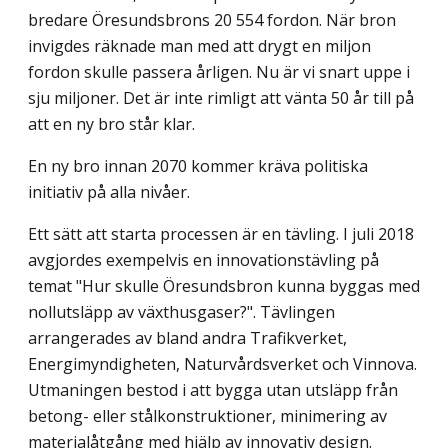
bredare Öresundsbrons 20 554 fordon. När bron
invigdes räk­nade man med att drygt en miljon
fordon skulle passera årligen. Nu är vi snart uppe i
sju miljoner. Det är inte rimligt att vänta 50 år till på
att en ny bro står klar.
En ny bro innan 2070 kommer kräva politiska
initiativ på alla nivåer.
Ett sätt att starta processen är en tävling. I juli 2018
avgjordes exempelvis en innova­tionstävling på
temat "Hur skulle Öresundsbron kunna byggas med
nollutsläpp av växt­husgaser?". Tävlingen
arrangerades av bland andra Trafikverket,
Energimyndigheten, Naturvårdsverket och Vinnova.
Utmaningen bestod i att bygga utan utsläpp från
betong- eller stålkonstruktioner, minimering av
materialåtgång med hjälp av innovativ design.