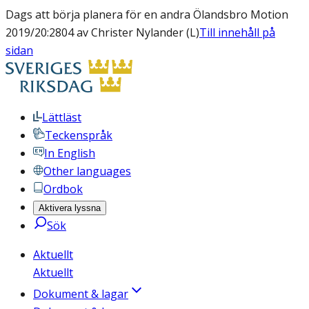
Dags att börja planera för en andra Ölandsbro Motion
2019/20:2804 av Christer Nylander (L)
Till innehåll på
sidan
Lättläst
Teckenspråk
In English
Other languages
Ordbok
Aktivera lyssna
Sök
Aktuellt
Aktuellt
Dokument & lagar