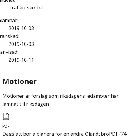
Trafikutskottet
nlämnad
:
2019-10-03
ranskad
:
2019-10-03
änvisad
:
2019-10-11
Motioner
Motioner är förslag som riksdagens ledamöter har
lämnat till riksdagen.
PDF
Dags att börja planera för en andra Ölandsbro
PDF
(
74