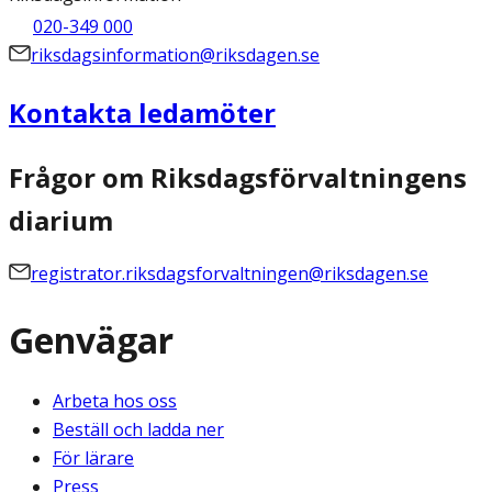
020-349 000
riksdagsinformation@riksdagen.se
Kontakta ledamöter
Frågor om Riksdagsförvaltningens
diarium
registrator.riksdagsforvaltningen@riksdagen.se
Genvägar
Arbeta hos oss
Beställ och ladda ner
För lärare
Press