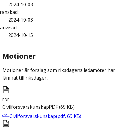
2024-10-03
ranskad
:
2024-10-03
änvisad
:
2024-10-15
Motioner
Motioner är förslag som riksdagens ledamöter har
lämnat till riksdagen.
PDF
Civilförsvarskunskap
PDF
(
69
KB
)
Civilförsvarskunskap
(
pdf
,
69
KB
)