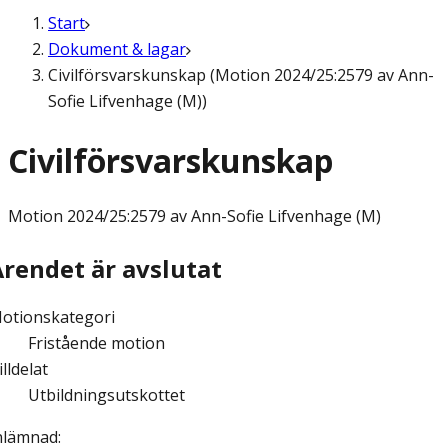
Start
Dokument & lagar
Civilförsvarskunskap (Motion 2024/25:2579 av Ann-
Sofie Lifvenhage (M))
Civilförsvarskunskap
Motion
2024/25:2579 av Ann-Sofie Lifvenhage (M)
Ärendet är avslutat
otionskategori
Fristående motion
illdelat
Utbildningsutskottet
nlämnad
: