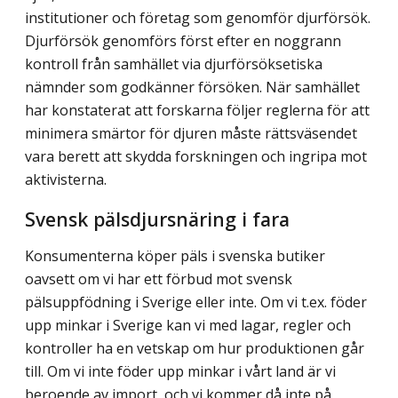
institutioner och företag som genomför djurförsök.
Djurförsök genomförs först efter en noggrann
kontroll från samhället via djurförsöksetiska
nämnder som godkänner försöken. När samhället
har konstaterat att forskarna följer reglerna för att
minimera smärtor för djuren måste rättsväsendet
vara berett att skydda forskningen och ingripa mot
aktivisterna.
Svensk pälsdjursnäring i fara
Konsumenterna köper päls i svenska butiker
oavsett om vi har ett förbud mot svensk
pälsuppfödning i Sverige eller inte. Om vi t.ex. föder
upp minkar i Sverige kan vi med lagar, regler och
kontroller ha en vetskap om hur produktionen går
till. Om vi inte föder upp minkar i vårt land är vi
beroende av import, och vi kommer då inte på