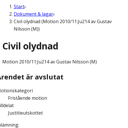
Start
Dokument & lagar
Civil olydnad (Motion 2010/11:Ju214 av Gustav
Nilsson (M))
Civil olydnad
Motion
2010/11:Ju214 av Gustav Nilsson (M)
Ärendet är avslutat
otionskategori
Fristående motion
illdelat
Justitieutskottet
nlämning
: