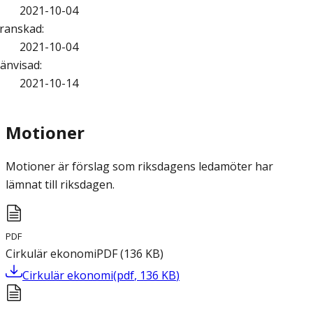
2021-10-04
ranskad
:
2021-10-04
änvisad
:
2021-10-14
Motioner
Motioner är förslag som riksdagens ledamöter har
lämnat till riksdagen.
PDF
Cirkulär ekonomi
PDF
(
136
KB
)
Cirkulär ekonomi
(
pdf
,
136
KB
)