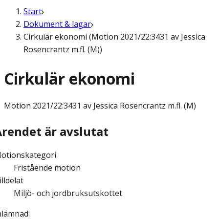
Start
Dokument & lagar
Cirkulär ekonomi (Motion 2021/22:3431 av Jessica
Rosencrantz m.fl. (M))
Cirkulär ekonomi
Motion
2021/22:3431 av Jessica Rosencrantz m.fl. (M)
Ärendet är avslutat
otionskategori
Fristående motion
illdelat
Miljö- och jordbruksutskottet
nlämnad
: