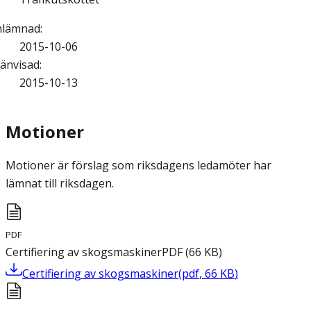
nlämnad
:
2015-10-06
änvisad
:
2015-10-13
Motioner
Motioner är förslag som riksdagens ledamöter har
lämnat till riksdagen.
PDF
Certifiering av skogsmaskiner
PDF
(
66
KB
)
Certifiering av skogsmaskiner
(
pdf
,
66
KB
)