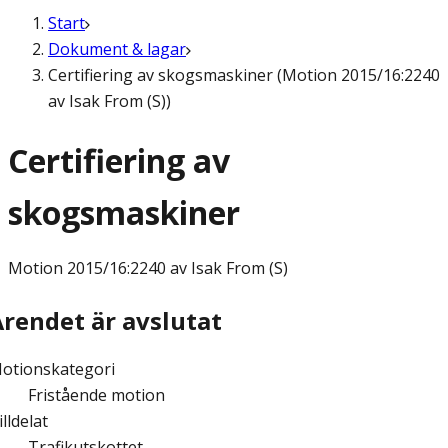
Start
Dokument & lagar
Certifiering av skogsmaskiner (Motion 2015/16:2240
av Isak From (S))
Certifiering av
skogsmaskiner
Motion
2015/16:2240 av Isak From (S)
Ärendet är avslutat
otionskategori
Fristående motion
illdelat
Trafikutskottet