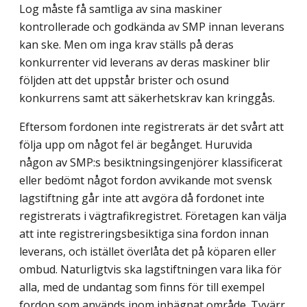
Log måste få samtliga av sina maskiner
kontrollerade och godkända av SMP innan leverans
kan ske. Men om inga krav ställs på deras
konkurrenter vid leverans av deras maskiner blir
följden att det uppstår brister och osund
konkurrens samt att säkerhetskrav kan kringgås.
Eftersom fordonen inte registrerats är det svårt att
följa upp om något fel är begånget. Huruvida
någon av SMP:s besiktningsingenjörer klassificerat
eller bedömt något fordon avvikande mot svensk
lagstiftning går inte att avgöra då fordonet inte
registrerats i vägtrafikregistret. Företagen kan välja
att inte registreringsbesiktiga sina fordon innan
leverans, och istället överlåta det på köparen eller
ombud. Naturligtvis ska lagstiftningen vara lika för
alla, med de undantag som finns för till exempel
fordon som används inom inhägnat område. Tyvärr