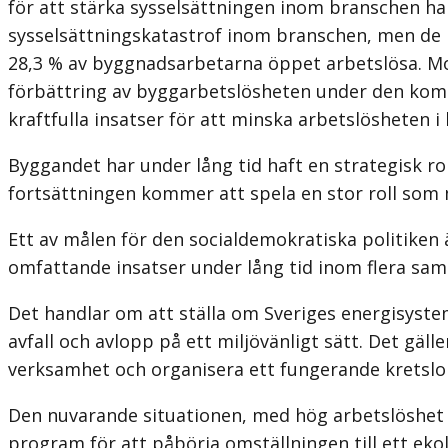
för att stärka sysselsättningen inom branschen ha
sysselsättningskatastrof inom branschen, men de har
28,3 % av byggnadsarbetarna öppet arbetslösa. Mot
förbättring av bygg­arbetslösheten under den komm
kraftfulla insatser för att minska arbetslösheten 
Byggandet har under lång tid haft en strategisk ro
fortsättningen kommer att spela en stor roll som
Ett av målen för den socialdemokratiska politiken ä
omfattande insatser under lång tid inom flera sa
Det handlar om att ställa om Sveriges energisyste
avfall och avlopp på ett miljövänligt sätt. Det gäll
verksamhet och organisera ett fungerande kretslo
Den nuvarande situationen, med hög arbetslöshet o
program för att påbörja omställningen till ett eko