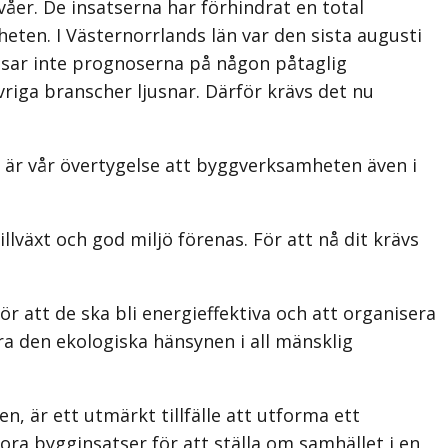
åer. De insatserna har förhindrat en total
eten. I Västernorrlands län var den sista augusti
visar inte prognoserna på någon påtaglig
iga branscher ljusnar. Därför krävs det nu
t är vår övertygelse att byggverksamheten även i
llväxt och god miljö förenas. För att nå dit krävs
 att de ska bli energieffektiva och att organisera
tra den ekologiska hänsynen i all mänsklig
 är ett utmärkt tillfälle att utforma ett
ora bygginsatser för att ställa om samhället i en