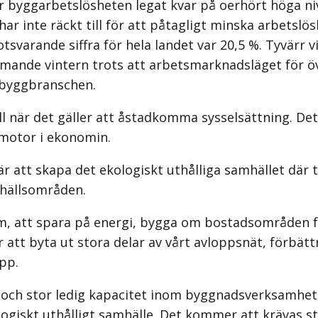
r byggarbetslösheten legat kvar på oerhört höga niv
 inte räckt till för att påtagligt minska arbetslösh
svarande siffra för hela landet var 20,5 %. Tyvärr 
ande vintern trots att arbetsmarknadsläget för övr
i byggbranschen.
ll när det gäller att åstadkomma sysselsättning. De
 motor i ekonomin.
r att skapa det ekologiskt uthålliga samhället där ti
mhällsområden.
m, att spara på energi, bygga om bostadsområden för
er att byta ut stora delar av vårt avloppsnät, förbät
pp.
ch stor ledig kapacitet inom byggnadsverksamheten,
logiskt uthålligt samhälle. Det kommer att krävas st