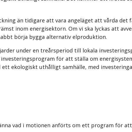
ning än tidigare att vara angeläget att vårda det fa
ämst inom energisektorn. Om vi ska lyckas att avvec
nabbt börja bygga alternativ elproduktion.
ljarder under en treårsperiod till lokala investerin
llt investeringsprogram för att ställa om energisy
 ett ekologiskt uthålligt samhälle, med investeringa
känna vad i motionen anförts om ett program för att