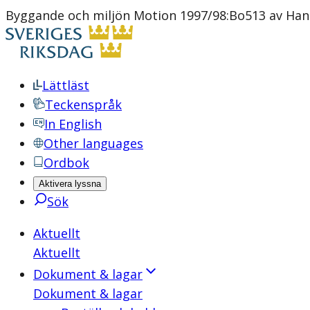
Byggande och miljön Motion 1997/98:Bo513 av Hans 
Lättläst
Teckenspråk
In English
Other languages
Ordbok
Aktivera lyssna
Sök
Aktuellt
Aktuellt
Dokument & lagar
Dokument & lagar