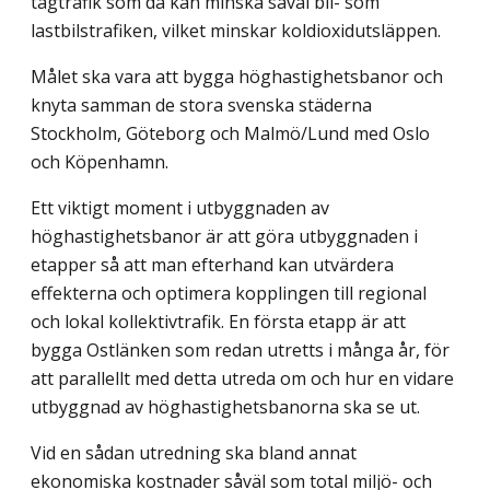
tågtrafik som då kan minska såväl bil- som
lastbilstrafiken, vilket minskar koldioxidutsläppen.
Målet ska vara att bygga höghastighetsbanor och
knyta samman de stora svenska städerna
Stockholm, Göteborg och Malmö/Lund med Oslo
och Köpenhamn.
Ett viktigt moment i utbyggnaden av
höghastighetsbanor är att göra utbyggnaden i
etapper så att man efterhand kan utvärdera
effekterna och optimera kopplingen till regional
och lokal kollektivtrafik. En första etapp är att
bygga Ostlänken som redan utretts i många år, för
att parallellt med detta utreda om och hur en vidare
utbyggnad av höghastighetsbanorna ska se ut.
Vid en sådan utredning ska bland annat
ekonomiska kostnader såväl som total miljö- och