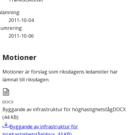
nlämning
:
2011-10-04
umrering
:
2011-10-06
Motioner
Motioner är förslag som riksdagens ledamöter har
lämnat till riksdagen.
DOCX
Byggande av infrastruktur för höghastighetståg
DOCX
(
44
KB
)
Byggande av infrastruktur för
höghastighetståg
(
docx
,
44
KB
)