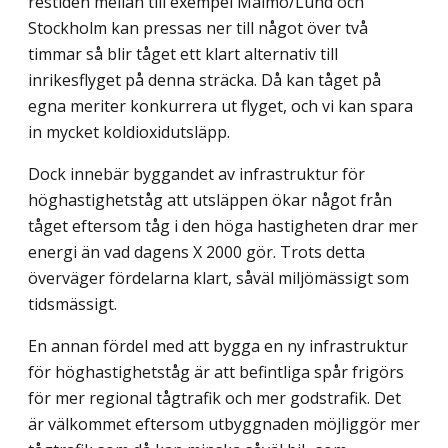
restiden mellan till exempel Malmö/Lund och
Stockholm kan pressas ner till något över två
timmar så blir tåget ett klart alternativ till
inrikesflyget på denna sträcka. Då kan tåget på
egna meriter konkurrera ut flyget, och vi kan spara
in mycket koldioxidutsläpp.
Dock innebär byggandet av infrastruktur för
höghastighetståg att utsläppen ökar något från
tåget eftersom tåg i den höga hastigheten drar mer
energi än vad dagens X 2000 gör. Trots detta
överväger fördelarna klart, såväl miljömässigt som
tidsmässigt.
En annan fördel med att bygga en ny infrastruktur
för höghastighetståg är att befintliga spår frigörs
för mer regional tågtrafik och mer godstrafik. Det
är välkommet eftersom utbyggnaden möjliggör mer