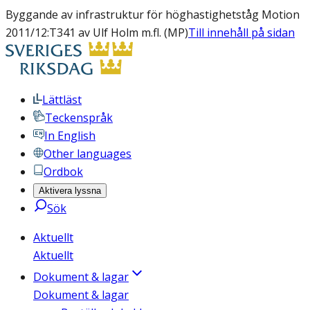
Byggande av infrastruktur för höghastighetståg Motion
2011/12:T341 av Ulf Holm m.fl. (MP)
Till innehåll på sidan
Lättläst
Teckenspråk
In English
Other languages
Ordbok
Aktivera lyssna
Sök
Aktuellt
Aktuellt
Dokument & lagar
Dokument & lagar