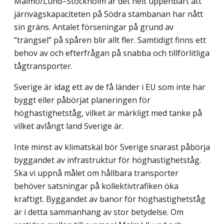
Malmö/Lund–Stockholm är det helt uppenbart att
järnvägskapaciteten på Södra stambanan har nått
sin gräns. Antalet förseningar på grund av
”trängsel” på spåren blir allt fler. Samtidigt finns ett
behov av och efterfrågan på snabba och tillförlitliga
tågtransporter.
Sverige är idag ett av de få länder i EU som inte har
byggt eller påbörjat planeringen för
höghastighetståg, vilket är märkligt med tanke på
vilket avlångt land Sverige är.
Inte minst av klimatskäl bör Sverige snarast påbörja
byggandet av infrastruktur för höghastighetståg.
Ska vi uppnå målet om hållbara transporter
behöver satsningar på kollektivtrafiken öka
kraftigt. Byggandet av banor för höghastighetståg
är i detta sammanhang av stor betydelse. Om