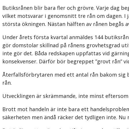
Butiksrånen blir bara fler och grövre. Varje dag 
vilket motsvarar i genomsnitt tre rån om dagen. I
största ökningen. Nästan hälften av rånen begås av
Under årets första kvartal anmäldes 144 butiksrån
gör domstolar skillnad på rånens grovhetsgrad uti
inte gör det. Båda redskapen uppfattas vid gärnings
konsekvenser. Därför bör begreppet ”grovt rån” vidg
Återfallsförbrytaren med ett antal rån bakom sig be
rån.
Utvecklingen är skrämmande, inte minst eftersom 
Brott mot handeln är inte bara ett handelsproble
säkerheten men ändå räcker det tydligen inte. Nu m