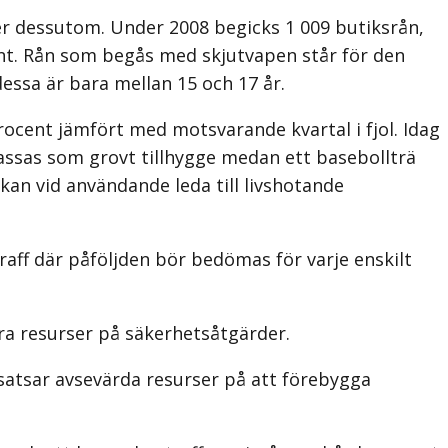
er dessutom. Under 2008 begicks 1 009 butiksrån,
ent. Rån som begås med skjutvapen står för den
essa är bara mellan 15 och 17 år.
ocent jämfört med motsvarande kvartal i fjol. Idag
lassas som grovt tillhygge medan ett basebollträ
 kan vid användande leda till livshotande
raff där påföljden bör bedömas för varje enskilt
ra resurser på säkerhetsåtgärder.
satsar avsevärda resurser på att förebygga