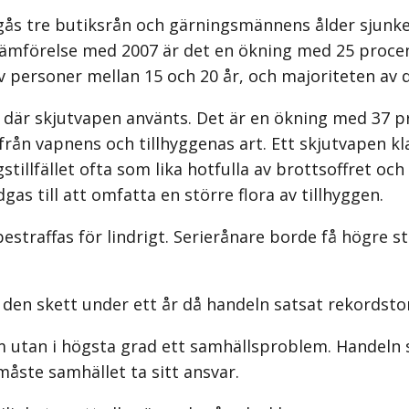
begås tre butiksrån och gärningsmännens ålder sjunk
 jämförelse med 2007 är det en ökning med 25 proc
 personer mellan 15 och 20 år, och majoriteten av d
 där skjutvapen använts. Det är en ökning med 37 pr
från vapnens och tillhyggenas art. Ett skjutvapen k
tillfället ofta som lika hotfulla av brottsoffret och
as till att omfatta en större flora av tillhyggen.
straffas för lindrigt. Serierånare borde få högre st
den skett under ett år då handeln satsat rekordsto
m utan i högsta grad ett samhällsproblem. Handeln 
åste samhället ta sitt ansvar.