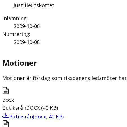
Justitieutskottet
Inlämning
:
2009-10-06
Numrering
:
2009-10-08
Motioner
Motioner är förslag som riksdagens ledamöter har 
DOCX
Butiksrån
DOCX
(
40
KB
)
Butiksrån
(
docx
,
40
KB
)