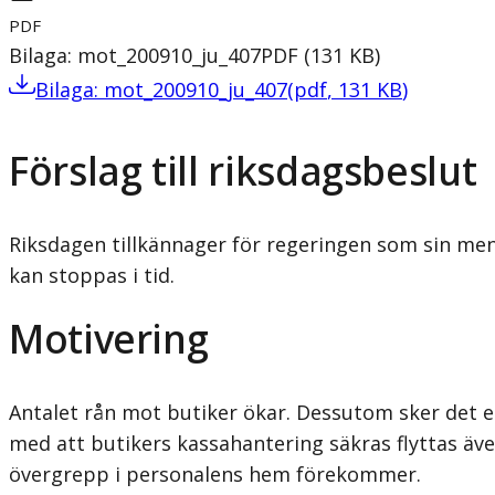
PDF
Bilaga: mot_200910_ju_407
PDF
(
131
KB
)
Bilaga: mot_200910_ju_407
(
pdf
,
131
KB
)
Förslag till riksdagsbeslut
Riksdagen tillkännager för regeringen som sin me
kan stoppas i tid.
Motivering
Antalet rån mot butiker ökar. Dessutom sker det e
med att butikers kassahantering säkras flyttas äve
övergrepp i personalens hem förekommer.